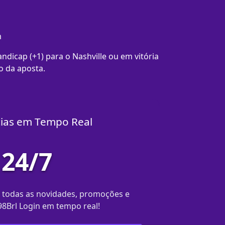
m
dicap (+1) para o Nashville ou em vitória
 da aposta.
cias em Tempo Real
24/7
e todas as novidades, promoções e
98Brl Login em tempo real!