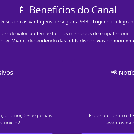
📱 Benefícios do Canal
Descubra as vantagens de seguir a 98Brl Login no Telegra
ades de valor podem estar nos mercados de empate com han
 Inter Miami, dependendo das odds disponíveis no momento
sivos
📢 Notí
m, promoções especiais
Fique por dentro d
s únicos!
eventos da 