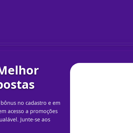
 Melhor
postas
r bônus no cadastro e em
 tem acesso a promoções
ualável. Junte-se aos