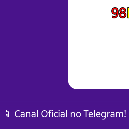
📱 Canal Oficial no Telegram!