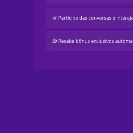
💬 Participe das conversas e interaj
🎁 Receba bônus exclusivos autom