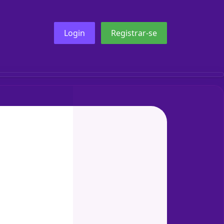
Login
Registrar-se