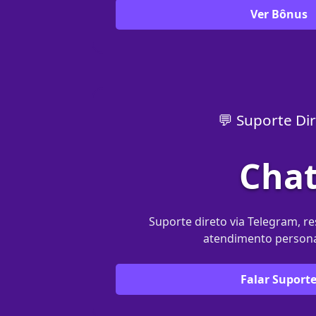
Ver Bônus
💬 Suporte Di
Cha
Suporte direto via Telegram, r
atendimento persona
Falar Suport