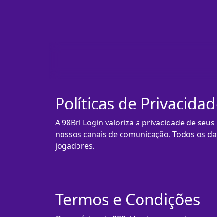
Políticas de Privacida
A 98Brl Login valoriza a privacidade de se
nossos canais de comunicação. Todos os dad
jogadores.
Termos e Condições