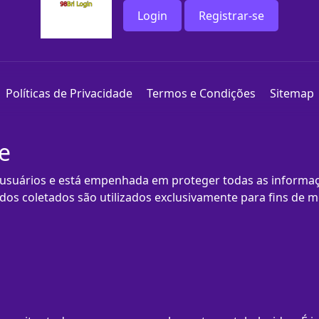
Login
Registrar-se
Políticas de Privacidade
Termos e Condições
Sitemap
de
us usuários e está empenhada em proteger todas as informa
os coletados são utilizados exclusivamente para fins de m