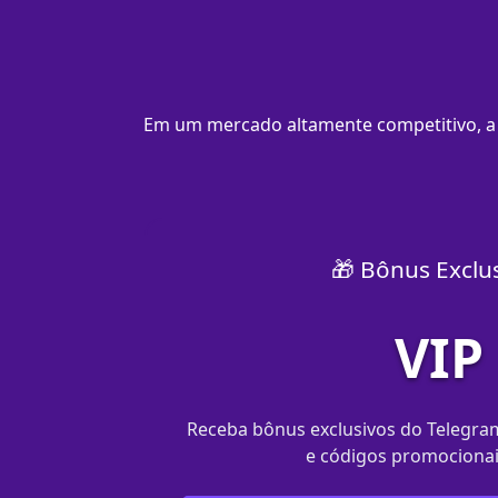
Em um mercado altamente competitivo, a 
🎁 Bônus Exclu
VIP
Receba bônus exclusivos do Telegra
e códigos promocionai