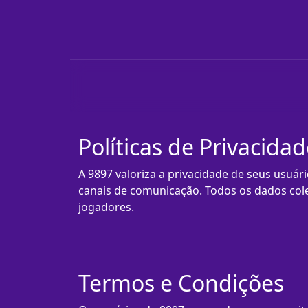
Políticas de Privacida
A 9897 valoriza a privacidade de seus usuá
canais de comunicação. Todos os dados cole
jogadores.
Termos e Condições