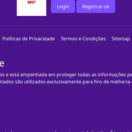
Login
Registrar-se
Políticas de Privacidade
Termos e Condições
Sitemap
de
rios e está empenhada em proteger todas as informações p
tados são utilizados exclusivamente para fins de melhoria