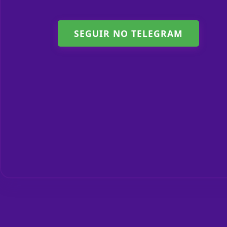
SEGUIR NO TELEGRAM