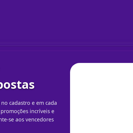
postas
 no cadastro e em cada
 promoções incríveis e
unte-se aos vencedores