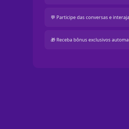
💬 Participe das conversas e interaj
🎁 Receba bônus exclusivos autom