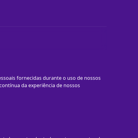
essoais fornecidas durante o uso de nossos
 contínua da experiência de nossos