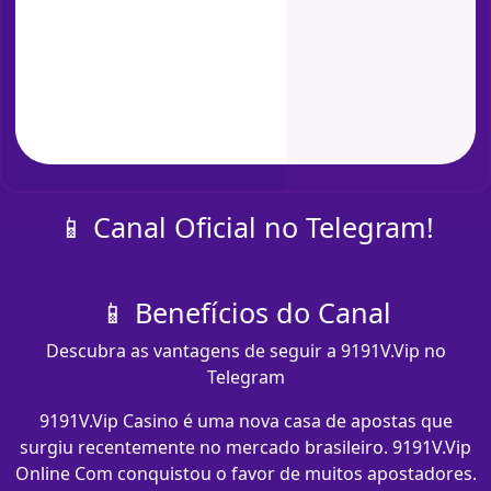
📱 Canal Oficial no Telegram!
📱 Benefícios do Canal
Descubra as vantagens de seguir a 9191V.Vip no
Telegram
9191V.Vip Casino é uma nova casa de apostas que
surgiu recentemente no mercado brasileiro. 9191V.Vip
Online Com conquistou o favor de muitos apostadores.