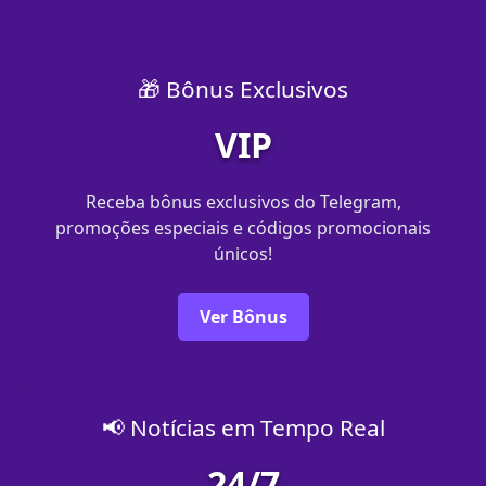
🎁 Bônus Exclusivos
VIP
Receba bônus exclusivos do Telegram,
promoções especiais e códigos promocionais
únicos!
Ver Bônus
📢 Notícias em Tempo Real
24/7