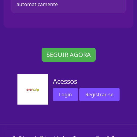
automaticamente
SEGUIR AGORA
Acessos
Login
Registrar-se