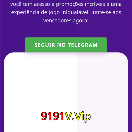
você tem acesso a promoções incríveis e uma
experiência de jogo inigualável. Junte-se aos
vencedores agora!
SEGUIR NO TELEGRAM