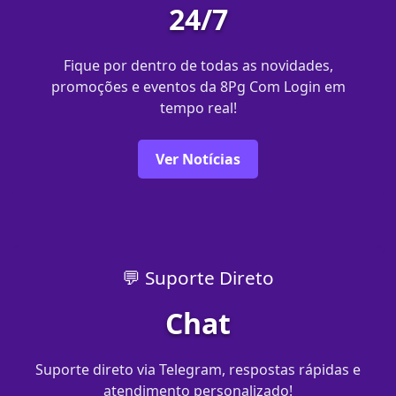
24/7
Fique por dentro de todas as novidades,
promoções e eventos da 8Pg Com Login em
tempo real!
Ver Notícias
💬 Suporte Direto
Chat
Suporte direto via Telegram, respostas rápidas e
atendimento personalizado!