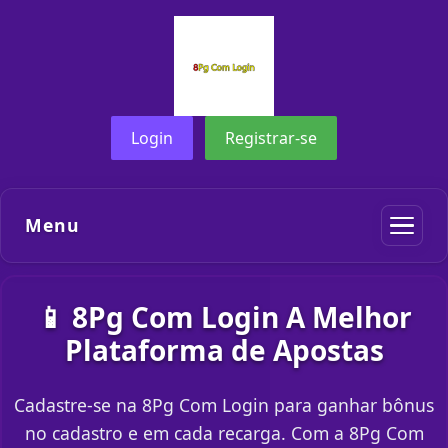
Login
Registrar-se
Menu
📱 8Pg Com Login A Melhor
Plataforma de Apostas
Cadastre-se na 8Pg Com Login para ganhar bônus
no cadastro e em cada recarga. Com a 8Pg Com