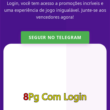
Login, você tem acesso a promoções incríveis e
uma experiência de jogo inigualável. Junte-se aos
vencedores agora!
SEGUIR NO TELEGRAM