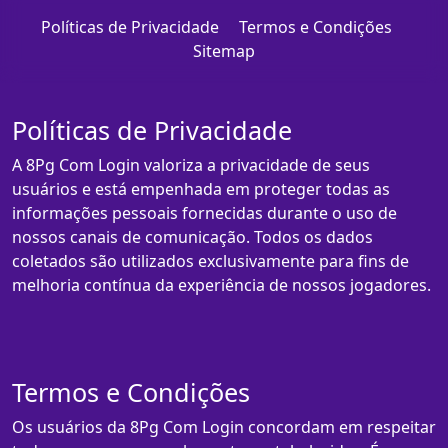
Políticas de Privacidade
Termos e Condições
Sitemap
Políticas de Privacidade
A 8Pg Com Login valoriza a privacidade de seus
usuários e está empenhada em proteger todas as
informações pessoais fornecidas durante o uso de
nossos canais de comunicação. Todos os dados
coletados são utilizados exclusivamente para fins de
melhoria contínua da experiência de nossos jogadores.
Termos e Condições
Os usuários da 8Pg Com Login concordam em respeitar