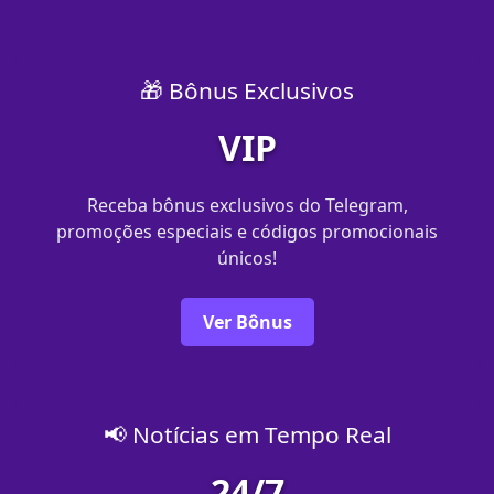
🎁 Bônus Exclusivos
VIP
Receba bônus exclusivos do Telegram,
promoções especiais e códigos promocionais
únicos!
Ver Bônus
📢 Notícias em Tempo Real
24/7