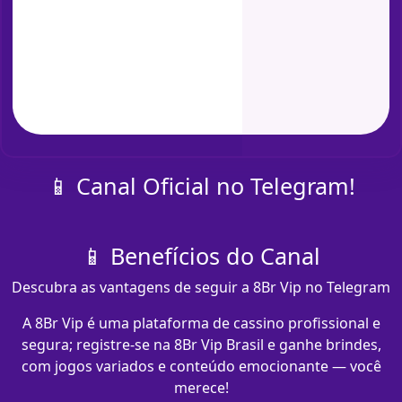
📱 Canal Oficial no Telegram!
📱 Benefícios do Canal
Descubra as vantagens de seguir a 8Br Vip no Telegram
A 8Br Vip é uma plataforma de cassino profissional e
segura; registre-se na 8Br Vip Brasil e ganhe brindes,
com jogos variados e conteúdo emocionante — você
merece!