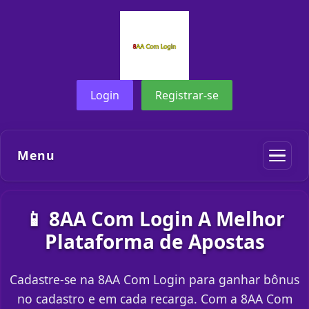
Login
Registrar-se
Menu
📱 8AA Com Login A Melhor
Plataforma de Apostas
Cadastre-se na 8AA Com Login para ganhar bônus
no cadastro e em cada recarga. Com a 8AA Com