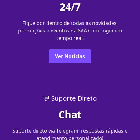
24/7
Fique por dentro de todas as novidades,
promoções e eventos da 8AA Com Login em
tempo real!
Ver Notícias
💬 Suporte Direto
Chat
Suporte direto via Telegram, respostas rápidas e
atendimento personalizado!