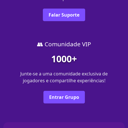
Falar Suporte
👥 Comunidade VIP
1000+
Junte-se a uma comunidade exclusiva de
jogadores e compartilhe experiências!
Entrar Grupo