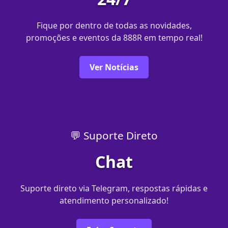
Fique por dentro de todas as novidades,
promoções e eventos da 888R em tempo real!
Ver Notícias
💬 Suporte Direto
Chat
Suporte direto via Telegram, respostas rápidas e
atendimento personalizado!