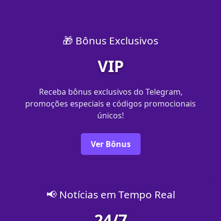
🎁 Bônus Exclusivos
VIP
Receba bônus exclusivos do Telegram,
promoções especiais e códigos promocionais
únicos!
Ver Bônus
📢 Notícias em Tempo Real
24/7