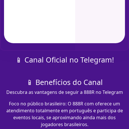
📱 Canal Oficial no Telegram!
📱 Benefícios do Canal
Descubra as vantagens de seguir a 888R no Telegram
Foco no público brasileiro: O 888R com​ oferece um
atendimento totalmente em português e participa de
eventos locais, se aproximando ainda mais dos
jogadores brasileiros.