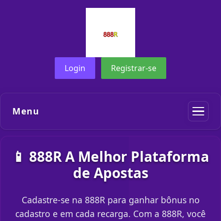
Login
Registrar-se
Menu
📱 888R A Melhor Plataforma
de Apostas
Cadastre-se na 888R para ganhar bônus no
cadastro e em cada recarga. Com a 888R, você