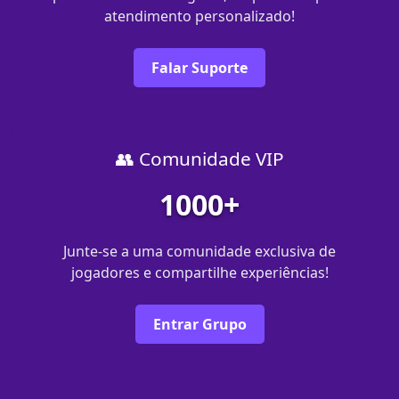
atendimento personalizado!
Falar Suporte
👥 Comunidade VIP
1000+
Junte-se a uma comunidade exclusiva de
jogadores e compartilhe experiências!
Entrar Grupo