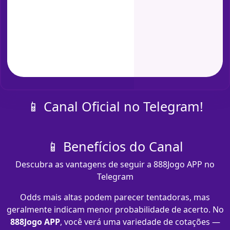
📱 Canal Oficial no Telegram!
📱 Benefícios do Canal
Descubra as vantagens de seguir a 888Jogo APP no
Telegram
Odds mais altas podem parecer tentadoras, mas
geralmente indicam menor probabilidade de acerto. No
888Jogo APP
, você verá uma variedade de cotações —