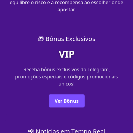
equilibre o risco e a recompensa ao escolher onde
apostar.
🎁 Bônus Exclusivos
VIP
Receba bônus exclusivos do Telegram,
promoções especiais e códigos promocionais
únicos!
Ver Bônus
📢 Notícias em Tempo Real