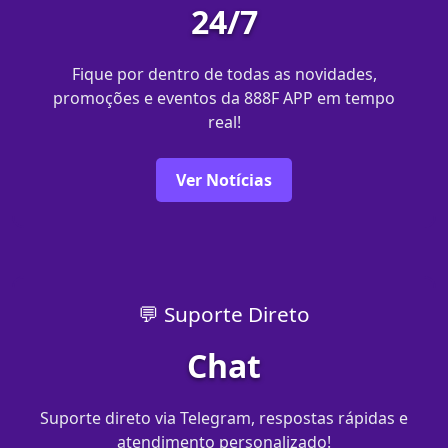
24/7
Fique por dentro de todas as novidades,
promoções e eventos da 888F APP em tempo
real!
Ver Notícias
💬 Suporte Direto
Chat
Suporte direto via Telegram, respostas rápidas e
atendimento personalizado!