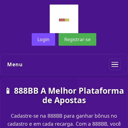
Login
Registrar-se
Menu
📱 888BB A Melhor Plataforma
de Apostas
Cadastre-se na 888BB para ganhar bônus no
cadastro e em cada recarga. Com a 888BB, você