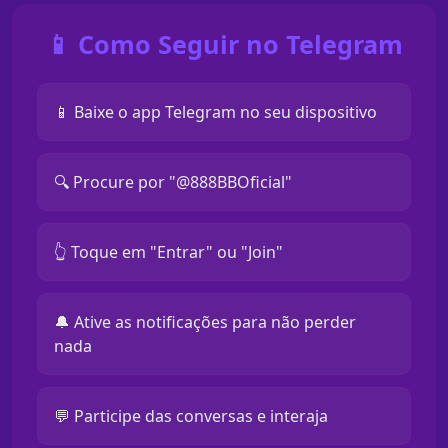
📱 Como Seguir no Telegram
📱 Baixe o app Telegram no seu dispositivo
🔍 Procure por "@888BBOficial"
👆 Toque em "Entrar" ou "Join"
🔔 Ative as notificações para não perder
nada
💬 Participe das conversas e interaja