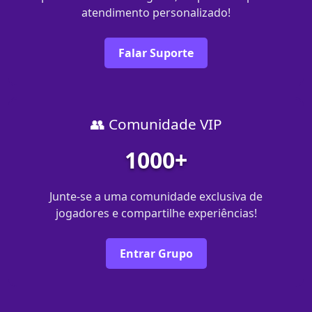
atendimento personalizado!
Falar Suporte
👥 Comunidade VIP
1000+
Junte-se a uma comunidade exclusiva de
jogadores e compartilhe experiências!
Entrar Grupo