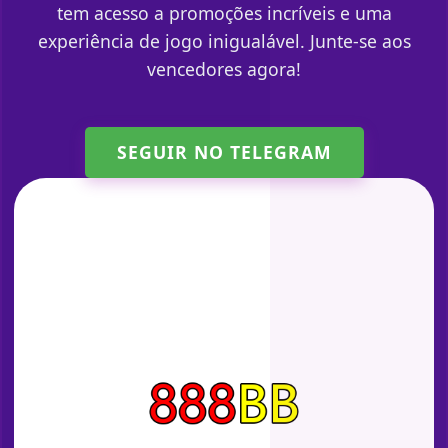
tem acesso a promoções incríveis e uma
experiência de jogo inigualável. Junte-se aos
vencedores agora!
SEGUIR NO TELEGRAM