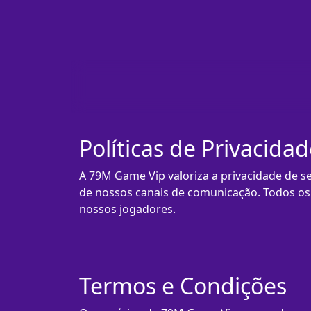
Políticas de Privacida
A 79M Game Vip valoriza a privacidade de 
de nossos canais de comunicação. Todos os 
nossos jogadores.
Termos e Condições