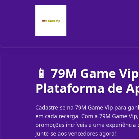
📱 79M Game Vip
Plataforma de A
Cadastre-se na 79M Game Vip para gan
em cada recarga. Com a 79M Game Vip,
promoções incríveis e uma experiência d
Junte-se aos vencedores agora!