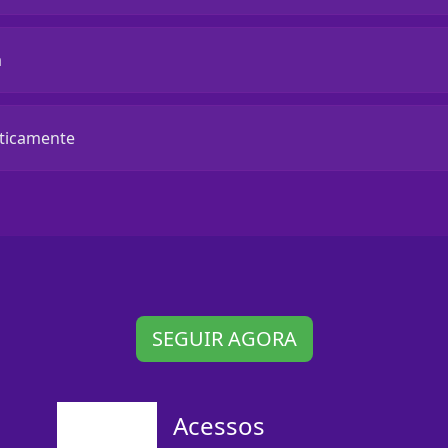
a
aticamente
SEGUIR AGORA
Acessos