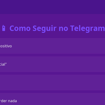
📱 Como Seguir no Telegram
ositivo
ial"
erder nada