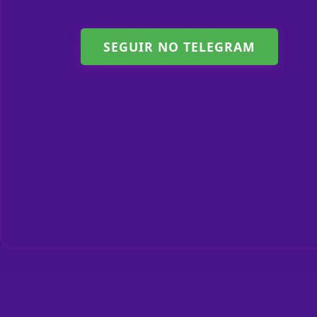
SEGUIR NO TELEGRAM