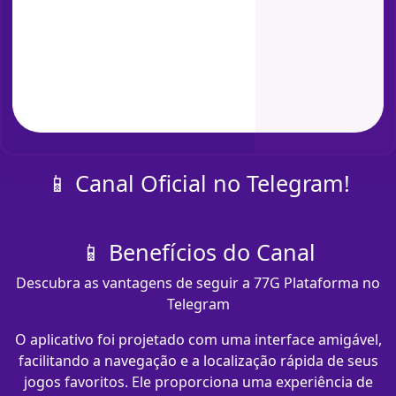
📱 Canal Oficial no Telegram!
📱 Benefícios do Canal
Descubra as vantagens de seguir a 77G Plataforma no
Telegram
O aplicativo foi projetado com uma interface amigável,
facilitando a navegação e a localização rápida de seus
jogos favoritos. Ele proporciona uma experiência de