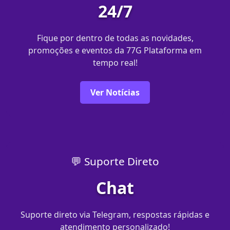
24/7
Fique por dentro de todas as novidades,
promoções e eventos da 77G Plataforma em
tempo real!
Ver Notícias
💬 Suporte Direto
Chat
Suporte direto via Telegram, respostas rápidas e
atendimento personalizado!