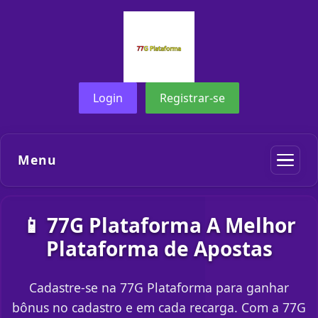
Login
Registrar-se
Menu
📱 77G Plataforma A Melhor
Plataforma de Apostas
Cadastre-se na 77G Plataforma para ganhar
bônus no cadastro e em cada recarga. Com a 77G