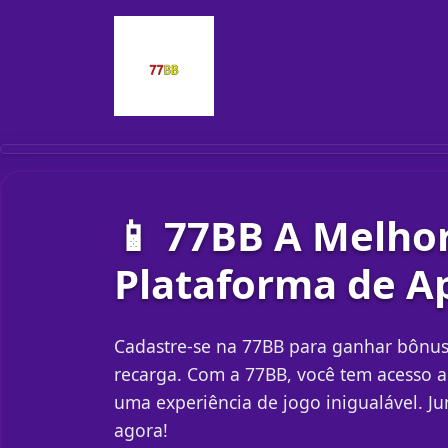
📱 77BB A Melho
Plataforma de A
Cadastre-se na 77BB para ganhar bônus
recarga. Com a 77BB, você tem acesso a
uma experiência de jogo inigualável. J
agora!