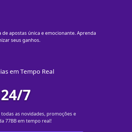
a de apostas única e emocionante. Aprenda
mizar seus ganhos.
cias em Tempo Real
24/7
e todas as novidades, promoções e
da 77BB em tempo real!