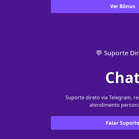
Ver Bônus
💬 Suporte Di
Cha
Suporte direto via Telegram, r
atendimento persona
Falar Suport