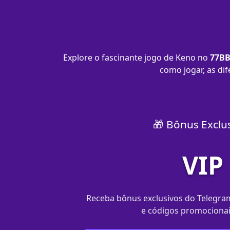
Explore o fascinante jogo de Keno no
77B
como jogar, as di
🎁 Bônus Exclu
VIP
Receba bônus exclusivos do Telegra
e códigos promocionai