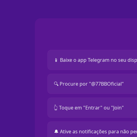
📱 Baixe o app Telegram no seu disp
🔍 Procure por "@77BBOficial"
👆 Toque em "Entrar" ou "Join"
🔔 Ative as notificações para não p