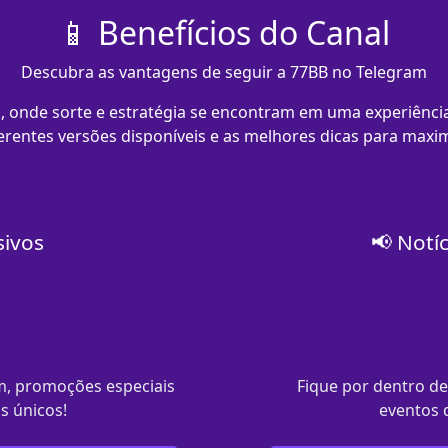
📱 Benefícios do Canal
Descubra as vantagens de seguir a 77BB no Telegram
B
, onde sorte e estratégia se encontram em uma experiênci
ferentes versões disponíveis e as melhores dicas para maxi
sivos
📢 Notí
m, promoções especiais
Fique por dentro d
s únicos!
eventos 