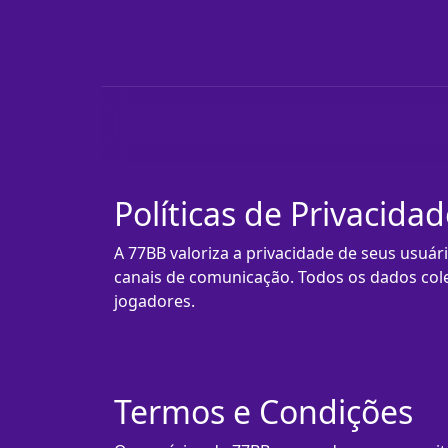
Políticas de Privacida
A 77BB valoriza a privacidade de seus usuá
canais de comunicação. Todos os dados cole
jogadores.
Termos e Condições