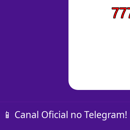
📱 Canal Oficial no Telegram!