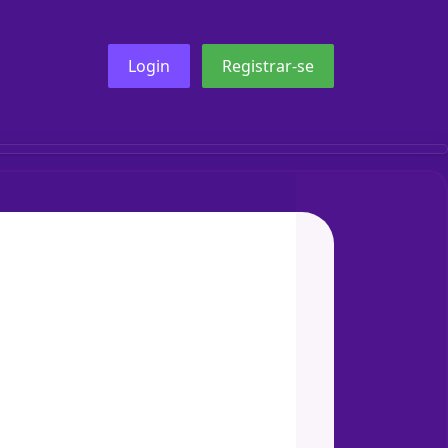
Login
Registrar-se