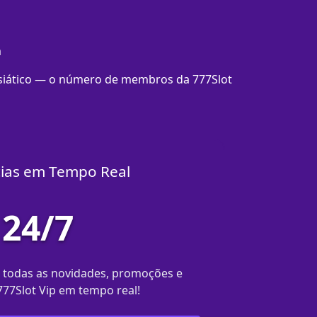
m
e Asiático — o número de membros da 777Slot
cias em Tempo Real
24/7
e todas as novidades, promoções e
777Slot Vip em tempo real!