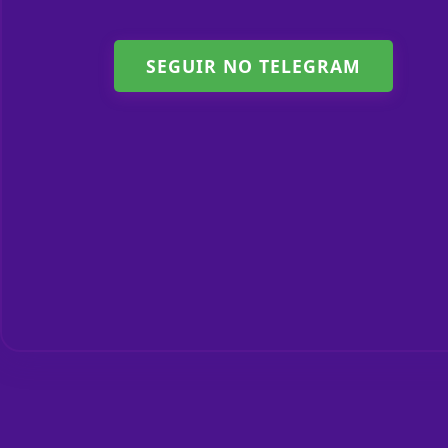
SEGUIR NO TELEGRAM