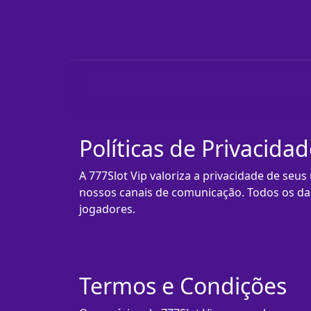
Políticas de Privacida
A 777Slot Vip valoriza a privacidade de se
nossos canais de comunicação. Todos os dad
jogadores.
Termos e Condições