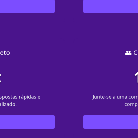
reto
👥 
t
espostas rápidas e
Junte-se a uma com
lizado!
compa
e