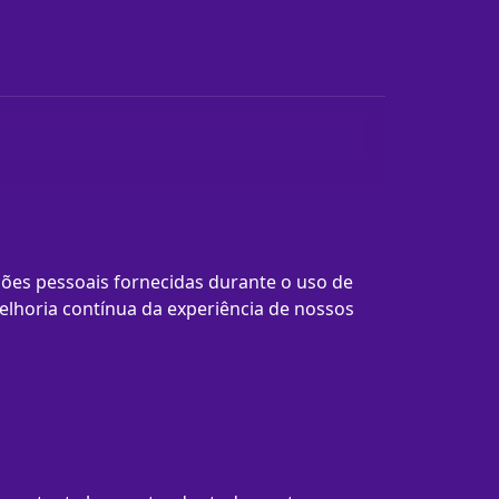
ções pessoais fornecidas durante o uso de
elhoria contínua da experiência de nossos