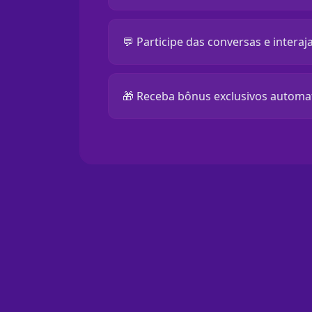
💬 Participe das conversas e interaj
🎁 Receba bônus exclusivos autom