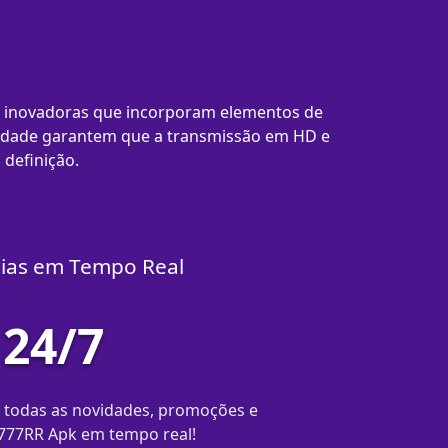
ais inovadoras que incorporam elementos de
alidade garantem que a transmissão em HD e
 definição.
cias em Tempo Real
24/7
e todas as novidades, promoções e
777RR Apk em tempo real!