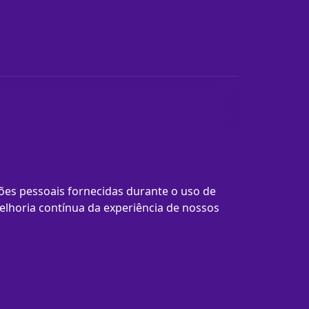
ões pessoais fornecidas durante o uso de
elhoria contínua da experiência de nossos