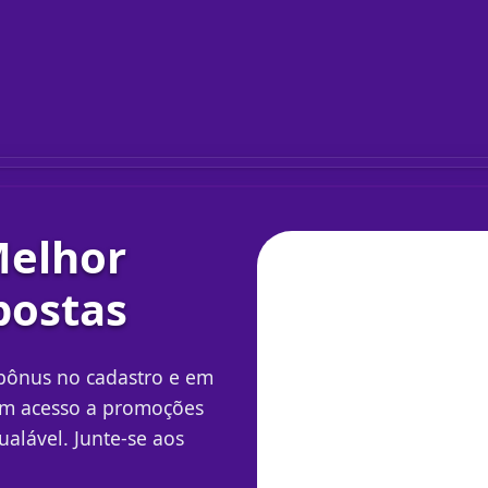
Melhor
postas
bônus no cadastro e em
em acesso a promoções
ualável. Junte-se aos