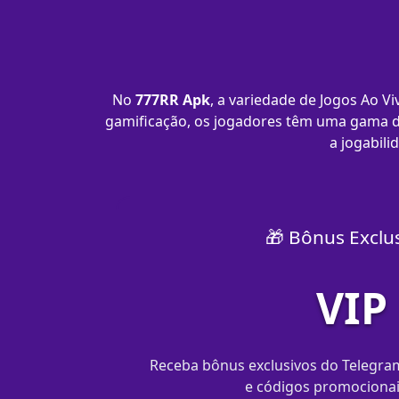
No
777RR Apk
, a variedade de Jogos Ao V
gamificação, os jogadores têm uma gama di
a jogabili
🎁 Bônus Exclu
VIP
Receba bônus exclusivos do Telegra
e códigos promocionai