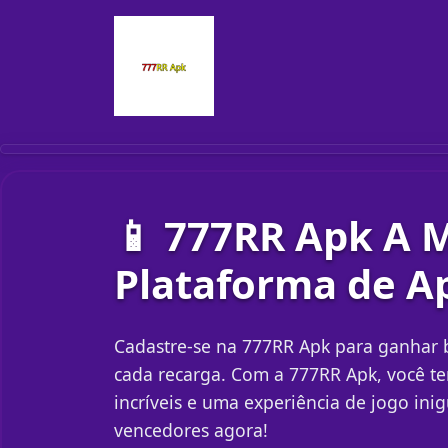
📱 777RR Apk A 
Plataforma de A
Cadastre-se na 777RR Apk para ganhar 
cada recarga. Com a 777RR Apk, você t
incríveis e uma experiência de jogo inig
vencedores agora!