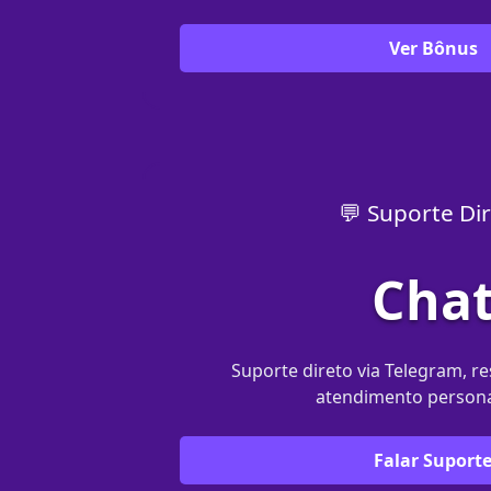
Ver Bônus
💬 Suporte Di
Cha
Suporte direto via Telegram, r
atendimento persona
Falar Suport