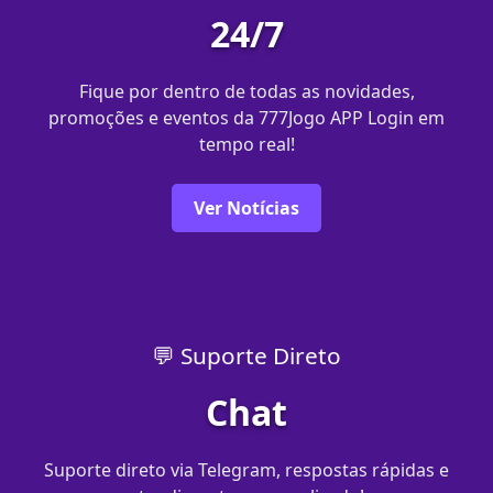
24/7
Fique por dentro de todas as novidades,
promoções e eventos da 777Jogo APP Login em
tempo real!
Ver Notícias
💬 Suporte Direto
Chat
Suporte direto via Telegram, respostas rápidas e