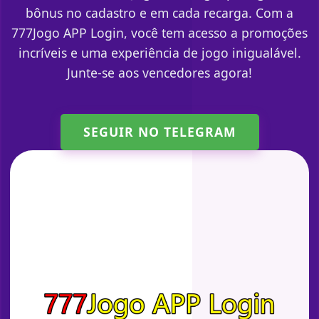
bônus no cadastro e em cada recarga. Com a
777Jogo APP Login, você tem acesso a promoções
incríveis e uma experiência de jogo inigualável.
Junte-se aos vencedores agora!
SEGUIR NO TELEGRAM