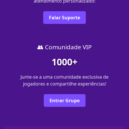
atendimento personalizado!
Falar Suporte
👥 Comunidade VIP
1000+
Junte-se a uma comunidade exclusiva de
jogadores e compartilhe experiências!
Entrar Grupo