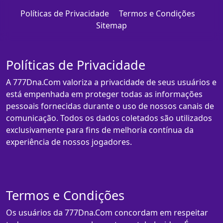
Políticas de Privacidade
Termos e Condições
Sitemap
Políticas de Privacidade
A 777Dna.Com valoriza a privacidade de seus usuários e
está empenhada em proteger todas as informações
pessoais fornecidas durante o uso de nossos canais de
comunicação. Todos os dados coletados são utilizados
exclusivamente para fins de melhoria contínua da
experiência de nossos jogadores.
Termos e Condições
Os usuários da 777Dna.Com concordam em respeitar