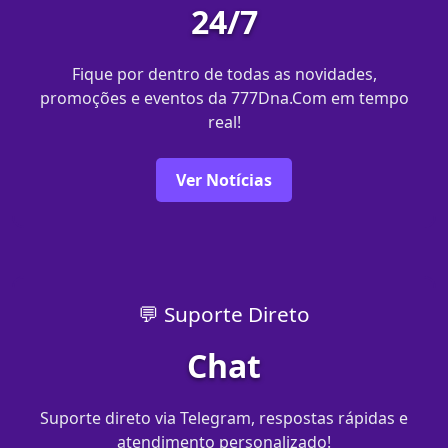
24/7
Fique por dentro de todas as novidades,
promoções e eventos da 777Dna.Com em tempo
real!
Ver Notícias
💬 Suporte Direto
Chat
Suporte direto via Telegram, respostas rápidas e
atendimento personalizado!