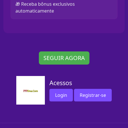
🎁 Receba bônus exclusivos
automaticamente
SEGUIR AGORA
Acessos
Login
Registrar-se