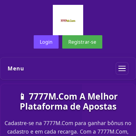
Login
Registrar-se
Menu
📱 7777M.Com A Melhor
Plataforma de Apostas
Cadastre-se na 7777M.Com para ganhar bônus no
cadastro e em cada recarga. Com a 7777M.Com,