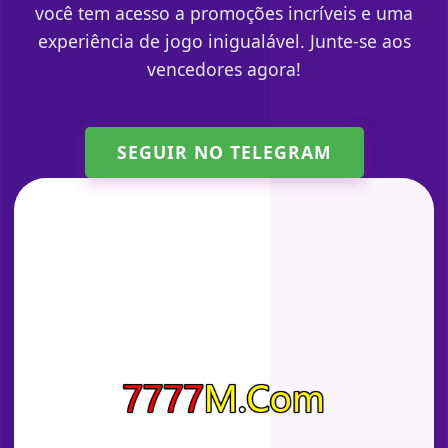
você tem acesso a promoções incríveis e uma
experiência de jogo inigualável. Junte-se aos
vencedores agora!
SEGUIR NO TELEGRAM