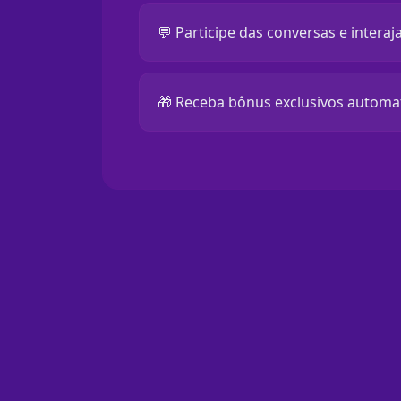
💬 Participe das conversas e interaj
🎁 Receba bônus exclusivos autom