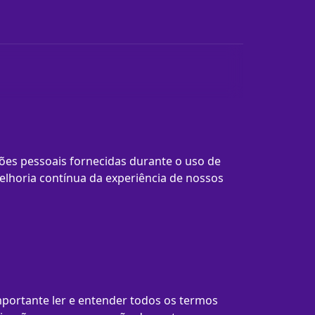
ões pessoais fornecidas durante o uso de
elhoria contínua da experiência de nossos
portante ler e entender todos os termos