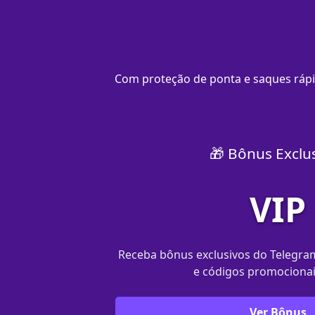
Com proteção de ponta e saques rápi
🎁 Bônus Exclu
VIP
Receba bônus exclusivos do Telegra
e códigos promocionai
Ver Bônus