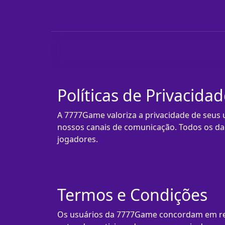
Políticas de Privacida
A 7777Game valoriza a privacidade de seus
nossos canais de comunicação. Todos os dad
jogadores.
Termos e Condições
Os usuários da 7777Game concordam em resp