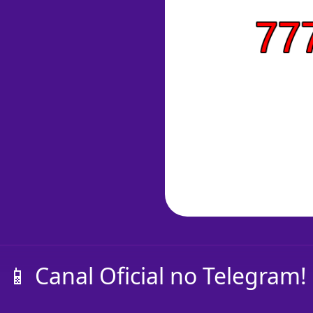
📱 Canal Oficial no Telegram!