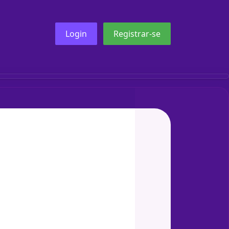
Login
Registrar-se