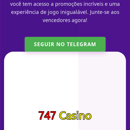
você tem acesso a promoções incríveis e uma
experiência de jogo inigualável. Junte-se aos
vencedores agora!
SEGUIR NO TELEGRAM