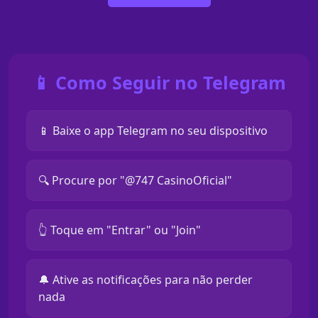
📱 Como Seguir no Telegram
📱 Baixe o app Telegram no seu dispositivo
🔍 Procure por "@747 CasinoOficial"
👆 Toque em "Entrar" ou "Join"
🔔 Ative as notificações para não perder
nada