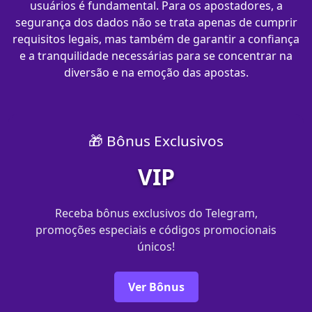
usuários é fundamental. Para os apostadores, a
segurança dos dados não se trata apenas de cumprir
requisitos legais, mas também de garantir a confiança
e a tranquilidade necessárias para se concentrar na
diversão e na emoção das apostas.
🎁 Bônus Exclusivos
VIP
Receba bônus exclusivos do Telegram,
promoções especiais e códigos promocionais
únicos!
Ver Bônus