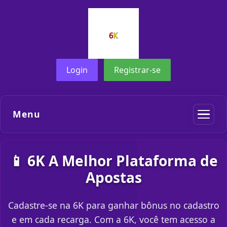
Login
Registrar-se
Menu
📱 6K A Melhor Plataforma de
Apostas
Cadastre-se na 6K para ganhar bônus no cadastro
e em cada recarga. Com a 6K, você tem acesso a