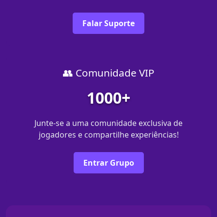
Falar Suporte
👥 Comunidade VIP
1000+
Junte-se a uma comunidade exclusiva de
jogadores e compartilhe experiências!
Entrar Grupo