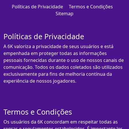
Políticas de Privacidade
Termos e Condições
Sitemap
Políticas de Privacidade
A 6K valoriza a privacidade de seus usuários e está
empenhada em proteger todas as informações
pessoais fornecidas durante o uso de nossos canais de
comunicação. Todos os dados coletados são utilizados
exclusivamente para fins de melhoria contínua da
experiência de nossos jogadores.
Termos e Condições
Os usuários da 6K concordam em respeitar todas as
regras e regulamentos estabelecidos. É importante ler