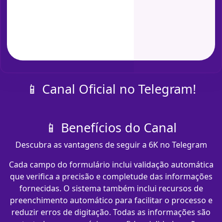
📱 Canal Oficial no Telegram!
📱 Benefícios do Canal
Descubra as vantagens de seguir a 6K no Telegram
Cada campo do formulário inclui validação automática
que verifica a precisão e completude das informações
fornecidas. O sistema também inclui recursos de
preenchimento automático para facilitar o processo e
reduzir erros de digitação. Todas as informações são