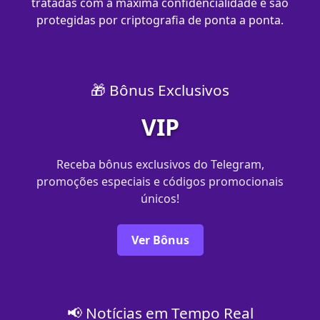
tratadas com a máxima confidencialidade e são
protegidas por criptografia de ponta a ponta.
🎁 Bônus Exclusivos
VIP
Receba bônus exclusivos do Telegram,
promoções especiais e códigos promocionais
únicos!
Ver Bônus
📢 Notícias em Tempo Real