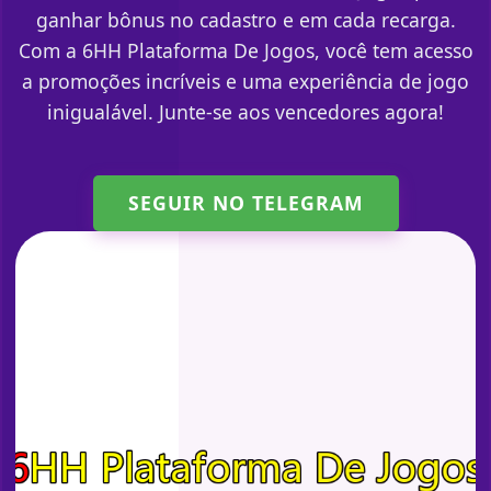
ganhar bônus no cadastro e em cada recarga.
Com a 6HH Plataforma De Jogos, você tem acesso
a promoções incríveis e uma experiência de jogo
inigualável. Junte-se aos vencedores agora!
SEGUIR NO TELEGRAM