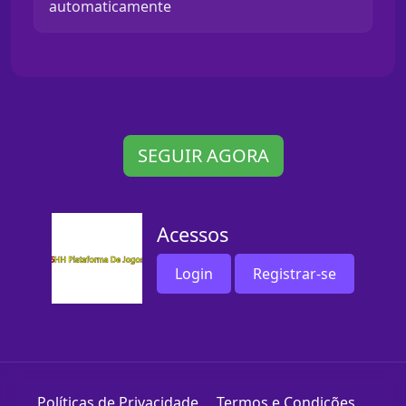
automaticamente
SEGUIR AGORA
Acessos
Login
Registrar-se
Políticas de Privacidade
Termos e Condições