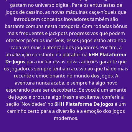
gastam no universo digital. Para os entusiastas de
jogos de cassino, as novas máquinas caça-níqueis que
introduzem conceitos inovadores também são
bastante comuns nesta categoria. Com rodadas bônus
mais frequentes e jackpots progressivos que podem
oferecer prêmios incríveis, esses jogos estão atraindo
cada vez mais a atenção dos jogadores. Por fim, a
atualização constante da plataforma
6HH Plataforma
De Jogos
para incluir essas novas adições garante que
os jogadores sempre tenham acesso ao que há de mais
recente e emocionante no mundo dos jogos. A
aventura nunca acaba, e sempre há algo novo
esperando para ser descoberto. Se você é um amante
de jogos e procura algo fresh e excitante, conferir a
seção 'Novidades' no
6HH Plataforma De Jogos
é um
caminho certo para a diversão e a emoção dos jogos
modernos.