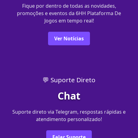
Fique por dentro de todas as novidades,
promoções e eventos da 6HH Plataforma De
Jogos em tempo real!
Ver Notícias
💬 Suporte Direto
Chat
Suporte direto via Telegram, respostas rápidas e
atendimento personalizado!
Falar Suporte