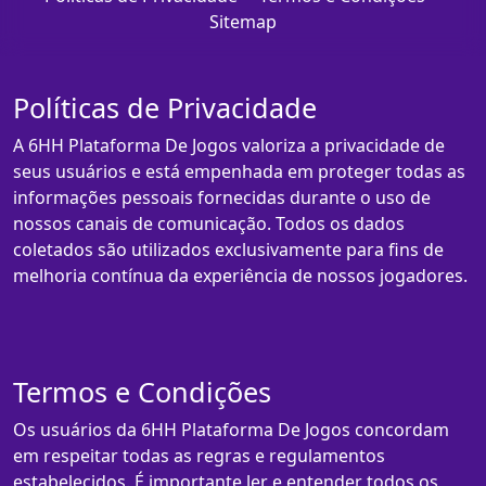
Sitemap
Políticas de Privacidade
A 6HH Plataforma De Jogos valoriza a privacidade de
seus usuários e está empenhada em proteger todas as
informações pessoais fornecidas durante o uso de
nossos canais de comunicação. Todos os dados
coletados são utilizados exclusivamente para fins de
melhoria contínua da experiência de nossos jogadores.
Termos e Condições
Os usuários da 6HH Plataforma De Jogos concordam
em respeitar todas as regras e regulamentos
estabelecidos. É importante ler e entender todos os