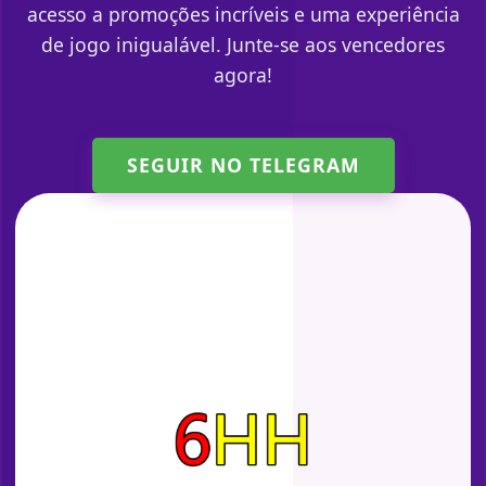
acesso a promoções incríveis e uma experiência
de jogo inigualável. Junte-se aos vencedores
agora!
SEGUIR NO TELEGRAM