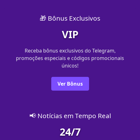
🎁 Bônus Exclusivos
VIP
Receba bônus exclusivos do Telegram,
promoções especiais e códigos promocionais
únicos!
Ver Bônus
📢 Notícias em Tempo Real
24/7