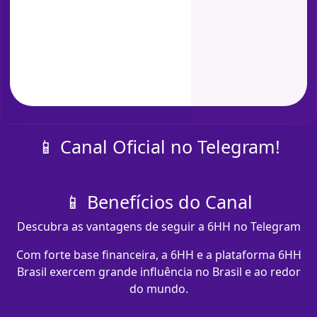
📱 Canal Oficial no Telegram!
📱 Benefícios do Canal
Descubra as vantagens de seguir a 6HH no Telegram
Com forte base financeira, a 6HH e a plataforma 6HH
Brasil exercem grande influência no Brasil e ao redor
do mundo.