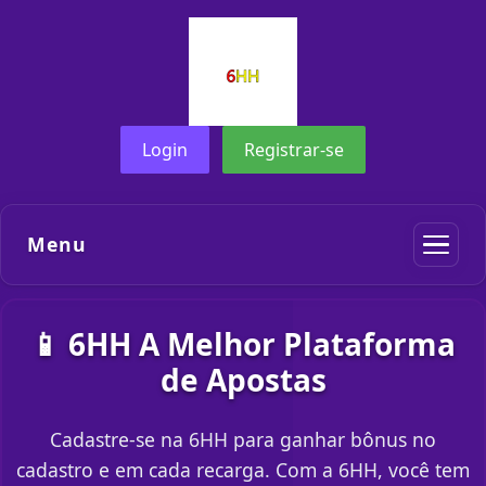
Login
Registrar-se
Menu
📱 6HH A Melhor Plataforma
de Apostas
Cadastre-se na 6HH para ganhar bônus no
cadastro e em cada recarga. Com a 6HH, você tem