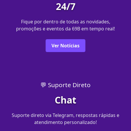
24/7
Fique por dentro de todas as novidades,
promoções e eventos da 69B em tempo real!
Ver Notícias
💬 Suporte Direto
Chat
Suporte direto via Telegram, respostas rápidas e
atendimento personalizado!