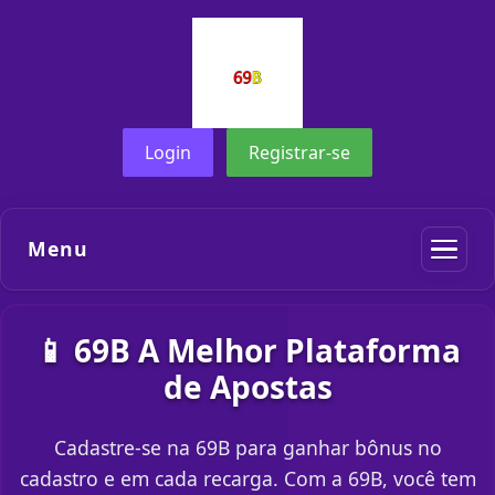
Login
Registrar-se
Menu
📱 69B A Melhor Plataforma
de Apostas
Cadastre-se na 69B para ganhar bônus no
cadastro e em cada recarga. Com a 69B, você tem