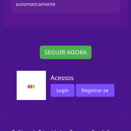
automaticamente
SEGUIR AGORA
Acessos
Login
Registrar-se