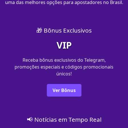
uma das melhores opções para apostadores no Brasil.
🎁 Bônus Exclusivos
VIP
Receba bônus exclusivos do Telegram,
promoções especiais e códigos promocionais
únicos!
Ver Bônus
📢 Notícias em Tempo Real