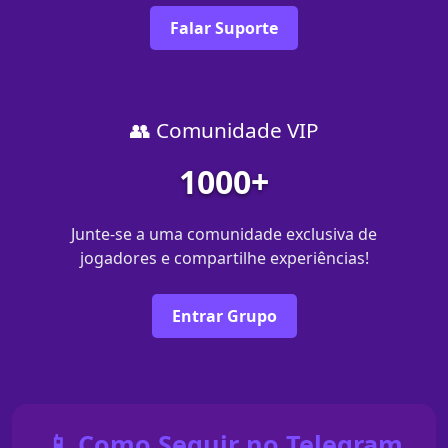
Falar Suporte
👥 Comunidade VIP
1000+
Junte-se a uma comunidade exclusiva de
jogadores e compartilhe experiências!
Entrar Grupo
📱 Como Seguir no Telegram