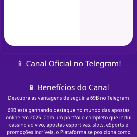
📱 Canal Oficial no Telegram!
📱 Benefícios do Canal
Descubra as vantagens de seguir a 69B no Telegram
69B está ganhando destaque no mundo das apostas
online em 2025. Com um portfólio completo que inclui
cassino ao vivo, apostas esportivas, slots, eSports e
promoções incríveis, o Plataforma se posiciona como