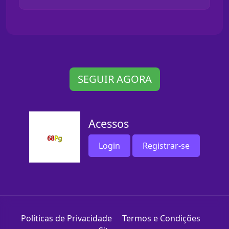
SEGUIR AGORA
Acessos
Login
Registrar-se
Políticas de Privacidade
Termos e Condições