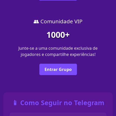
👥 Comunidade VIP
1000+
Junte-se a uma comunidade exclusiva de
jogadores e compartilhe experiências!
Entrar Grupo
📱 Como Seguir no Telegram