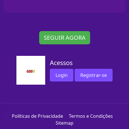
SEGUIR AGORA
Acessos
Login
Registrar-se
Políticas de Privacidade
Termos e Condições
Sitemap