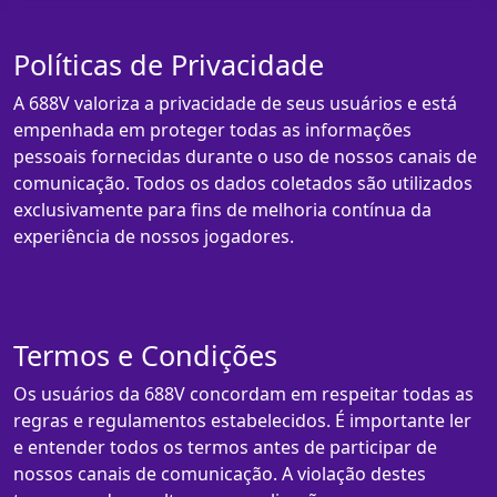
Políticas de Privacidade
A 688V valoriza a privacidade de seus usuários e está
empenhada em proteger todas as informações
pessoais fornecidas durante o uso de nossos canais de
comunicação. Todos os dados coletados são utilizados
exclusivamente para fins de melhoria contínua da
experiência de nossos jogadores.
Termos e Condições
Os usuários da 688V concordam em respeitar todas as
regras e regulamentos estabelecidos. É importante ler
e entender todos os termos antes de participar de
nossos canais de comunicação. A violação destes