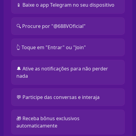
📱 Baixe o app Telegram no seu dispositivo
🔍 Procure por "@688VOficial"
👆 Toque em "Entrar" ou "Join"
🔔 Ative as notificações para não perder
nada
💬 Participe das conversas e interaja
🎁 Receba bônus exclusivos
automaticamente