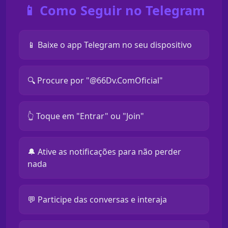
📱 Como Seguir no Telegram
📱 Baixe o app Telegram no seu dispositivo
🔍 Procure por "@66Dv.ComOficial"
👆 Toque em "Entrar" ou "Join"
🔔 Ative as notificações para não perder
nada
💬 Participe das conversas e interaja