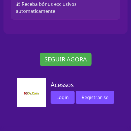
🎁 Receba bônus exclusivos
automaticamente
SEGUIR AGORA
Acessos
Login
Registrar-se