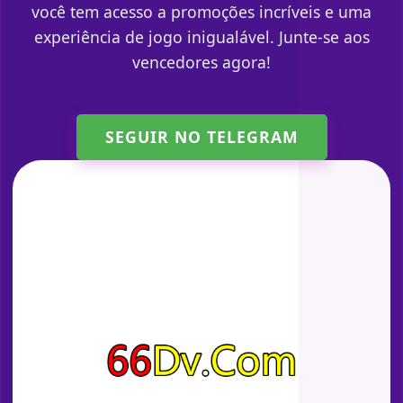
você tem acesso a promoções incríveis e uma
experiência de jogo inigualável. Junte-se aos
vencedores agora!
SEGUIR NO TELEGRAM