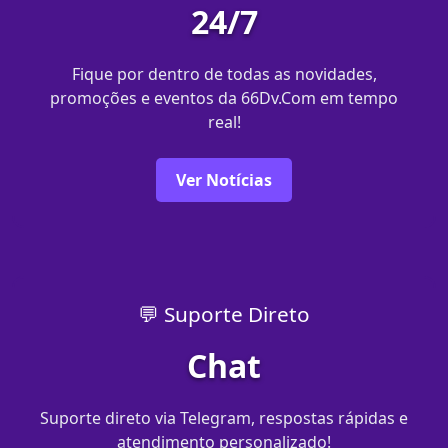
24/7
Fique por dentro de todas as novidades,
promoções e eventos da 66Dv.Com em tempo
real!
Ver Notícias
💬 Suporte Direto
Chat
Suporte direto via Telegram, respostas rápidas e
atendimento personalizado!