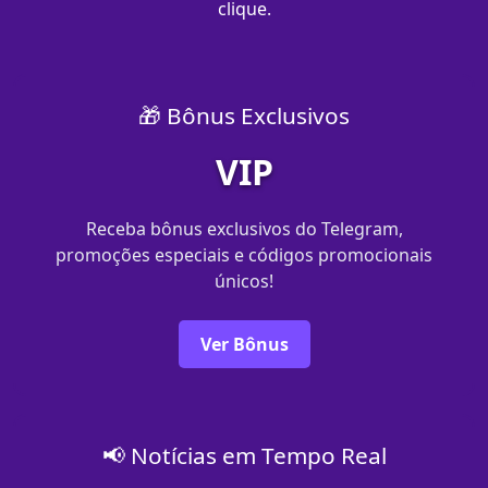
clique.
🎁 Bônus Exclusivos
VIP
Receba bônus exclusivos do Telegram,
promoções especiais e códigos promocionais
únicos!
Ver Bônus
📢 Notícias em Tempo Real