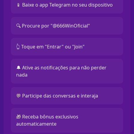
📱 Baixe o app Telegram no seu dispositivo
🔍 Procure por "@666WinOficial"
👆 Toque em "Entrar" ou "Join"
🔔 Ative as notificações para não perder
nada
💬 Participe das conversas e interaja
🎁 Receba bônus exclusivos
automaticamente