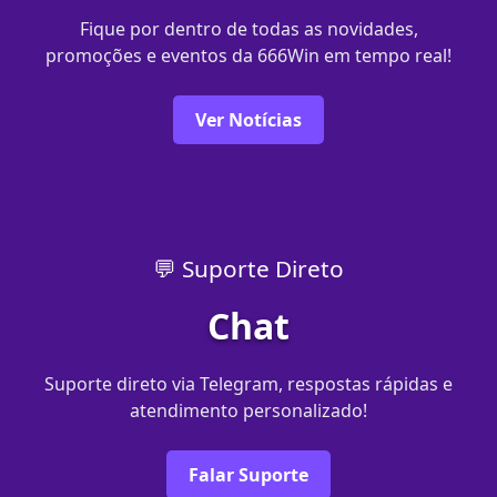
Fique por dentro de todas as novidades,
promoções e eventos da 666Win em tempo real!
Ver Notícias
💬 Suporte Direto
Chat
Suporte direto via Telegram, respostas rápidas e
atendimento personalizado!
Falar Suporte