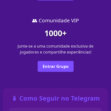
👥 Comunidade VIP
1000+
Junte-se a uma comunidade exclusiva de
jogadores e compartilhe experiências!
Entrar Grupo
📱 Como Seguir no Telegram