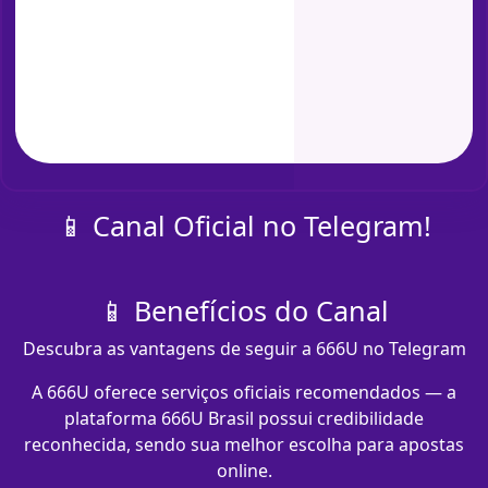
📱 Canal Oficial no Telegram!
📱 Benefícios do Canal
Descubra as vantagens de seguir a 666U no Telegram
A 666U oferece serviços oficiais recomendados — a
plataforma 666U Brasil possui credibilidade
reconhecida, sendo sua melhor escolha para apostas
online.