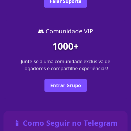
Falar Suporte
👥 Comunidade VIP
1000+
Junte-se a uma comunidade exclusiva de
jogadores e compartilhe experiências!
Entrar Grupo
📱 Como Seguir no Telegram