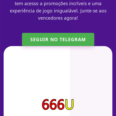
tem acesso a promoções incríveis e uma
experiência de jogo inigualável. Junte-se aos
vencedores agora!
SEGUIR NO TELEGRAM