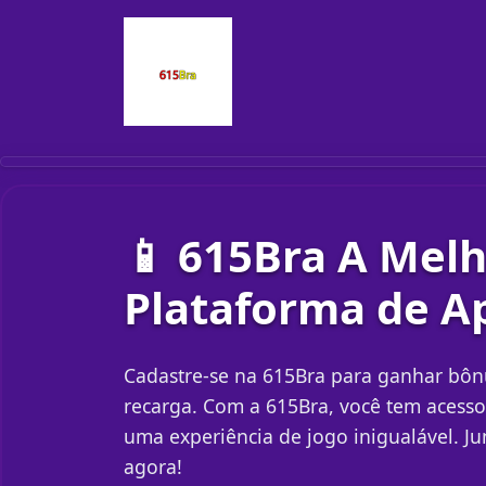
📱 615Bra A Mel
Plataforma de A
Cadastre-se na 615Bra para ganhar bôn
recarga. Com a 615Bra, você tem acesso
uma experiência de jogo inigualável. J
agora!