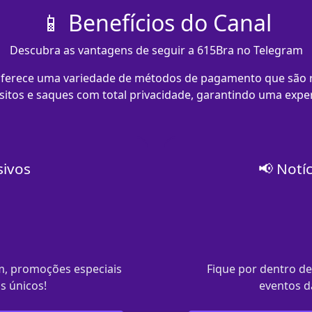
📱 Benefícios do Canal
Descubra as vantagens de seguir a 615Bra no Telegram
oferece uma variedade de métodos de pagamento que são rá
itos e saques com total privacidade, garantindo uma expe
sivos
📢 Notí
m, promoções especiais
Fique por dentro d
s únicos!
eventos d