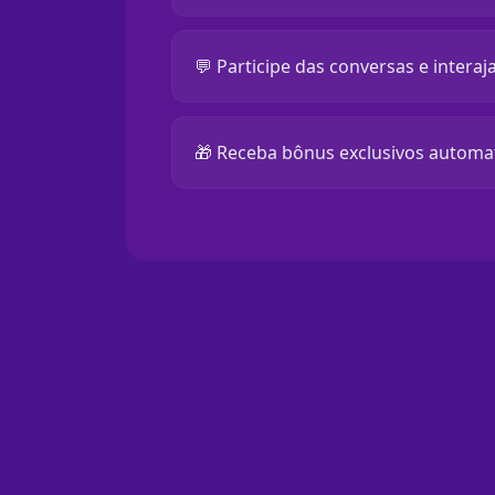
💬 Participe das conversas e interaj
🎁 Receba bônus exclusivos autom