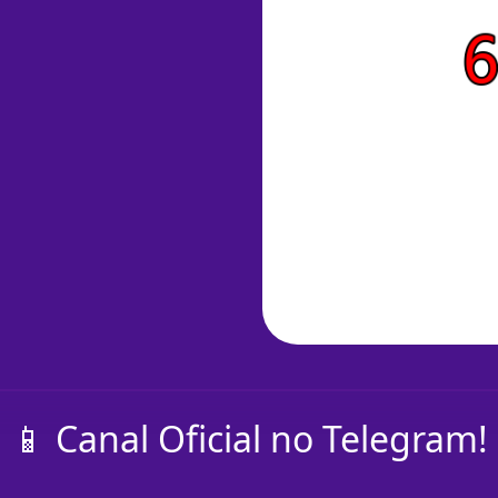
📱 Canal Oficial no Telegram!