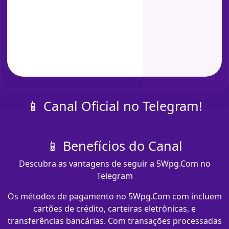
📱 Canal Oficial no Telegram!
📱 Benefícios do Canal
Descubra as vantagens de seguir a 5Wpg.Com no
Telegram
Os métodos de pagamento no 5Wpg.Com com​ incluem
cartões de crédito, carteiras eletrônicas, e
transferências bancárias. Com transações processadas