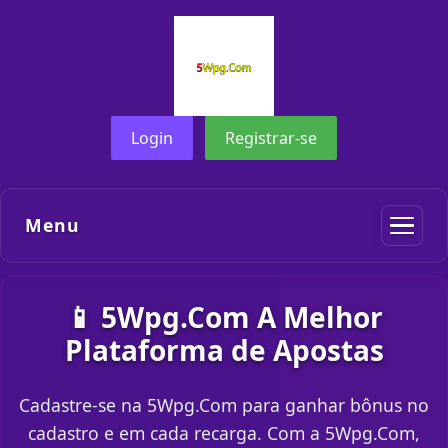
Login
Registrar-se
Menu
📱 5Wpg.Com A Melhor
Plataforma de Apostas
Cadastre-se na 5Wpg.Com para ganhar bônus no
cadastro e em cada recarga. Com a 5Wpg.Com,