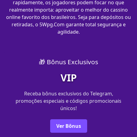
rapidamente, os jogadores podem focar no que
realmente importa: aproveitar o melhor do cassino
online favorito dos brasileiros. Seja para depósitos ou
retiradas, o 5Wpg.Com garante total segurança e
agilidade.
🎁 Bônus Exclusivos
VIP
Receba bônus exclusivos do Telegram,
promoções especiais e códigos promocionais
únicos!
Ver Bônus