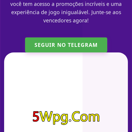
você tem acesso a promoções incríveis e uma
experiência de jogo inigualável. Junte-se aos
vencedores agora!
SEGUIR NO TELEGRAM