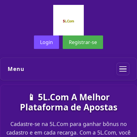
Login
Registrar-se
Menu
📱 5L.Com A Melhor
Plataforma de Apostas
Cadastre-se na 5L.Com para ganhar bônus no
cadastro e em cada recarga. Com a 5L.Com, você