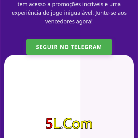
tem acesso a promoções incríveis e uma
experiência de jogo inigualável. Junte-se aos
vencedores agora!
SEGUIR NO TELEGRAM