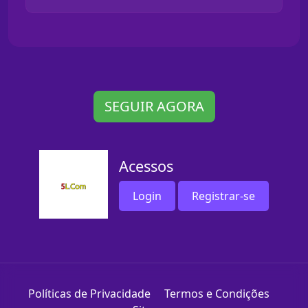
SEGUIR AGORA
Acessos
Login
Registrar-se
Políticas de Privacidade
Termos e Condições