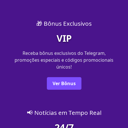
🎁 Bônus Exclusivos
VIP
Receba bônus exclusivos do Telegram,
promoções especiais e códigos promocionais
únicos!
Ver Bônus
📢 Notícias em Tempo Real
24/7