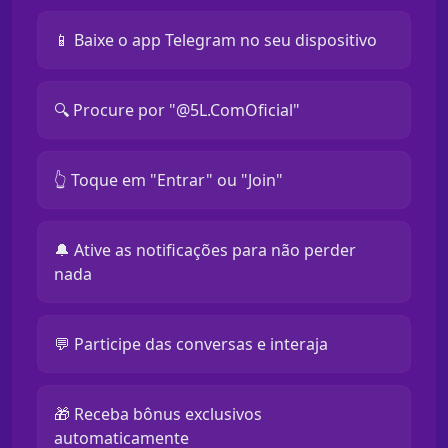
📱 Baixe o app Telegram no seu dispositivo
🔍 Procure por "@5L.ComOficial"
👆 Toque em "Entrar" ou "Join"
🔔 Ative as notificações para não perder
nada
💬 Participe das conversas e interaja
🎁 Receba bônus exclusivos
automaticamente