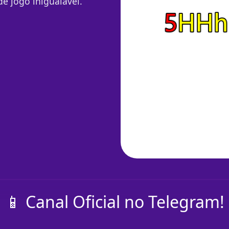
e jogo inigualável.
📱 Canal Oficial no Telegram!