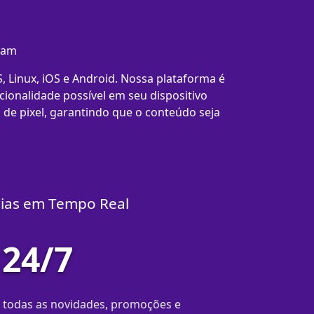
ram
 Linux, iOS e Android. Nossa plataforma é
ionalidade possível em seu dispositivo
 de pixel, garantindo que o conteúdo seja
cias em Tempo Real
24/7
e todas as novidades, promoções e