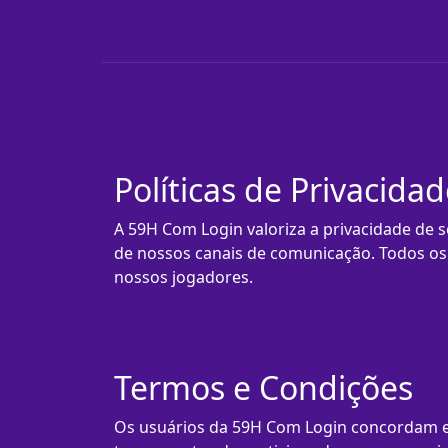
Políticas de Privacida
A 59H Com Login valoriza a privacidade de
de nossos canais de comunicação. Todos os 
nossos jogadores.
Termos e Condições
Os usuários da 59H Com Login concordam em