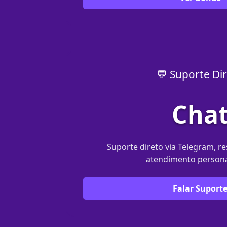
💬 Suporte Di
Cha
Suporte direto via Telegram, r
atendimento persona
Falar Suport