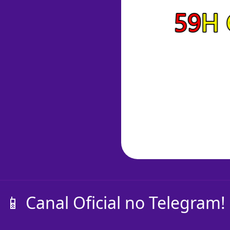
📱 Canal Oficial no Telegram!