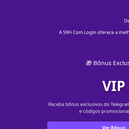
De
A 59H Com Login oferece a melho
🎁 Bônus Exclu
VIP
Receba bônus exclusivos do Telegra
e códigos promocionai
Ver Bônus