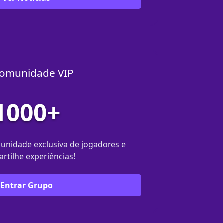
Comunidade VIP
1000+
unidade exclusiva de jogadores e
rtilhe experiências!
Entrar Grupo