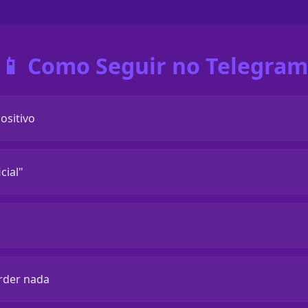
📱 Como Seguir no Telegram
ositivo
cial"
erder nada