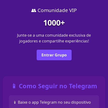
👥 Comunidade VIP
1000+
Junte-se a uma comunidade exclusiva de
jogadores e compartilhe experiências!
Entrar Grupo
📱 Como Seguir no Telegram
📱 Baixe o app Telegram no seu dispositivo