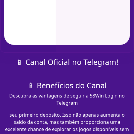
📱 Canal Oficial no Telegram!
📱 Benefícios do Canal
Descubra as vantagens de seguir a 58Win Login no
Telegram
seu primeiro depósito. Isso não apenas aumenta o
saldo da conta, mas também proporciona uma
excelente chance de explorar os jogos disponíveis sem