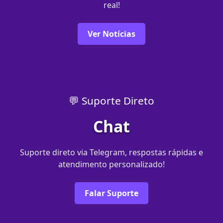
real!
Ver Notícias
💬 Suporte Direto
Chat
Suporte direto via Telegram, respostas rápidas e
atendimento personalizado!
Falar Suporte