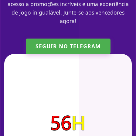
acesso a promoções incríveis e uma experiência
de jogo inigualável. Junte-se aos vencedores
agora!
SEGUIR NO TELEGRAM