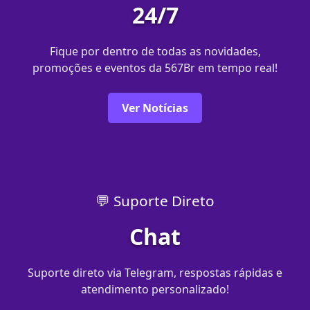
24/7
Fique por dentro de todas as novidades,
promoções e eventos da 567Br em tempo real!
Ver Notícias
💬 Suporte Direto
Chat
Suporte direto via Telegram, respostas rápidas e
atendimento personalizado!