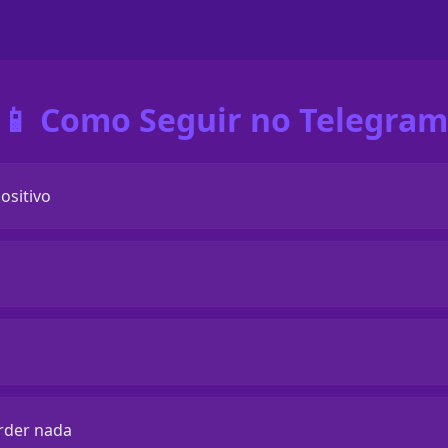
📱 Como Seguir no Telegram
ositivo
erder nada