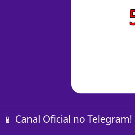
📱 Canal Oficial no Telegram!