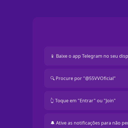
📱 Baixe o app Telegram no seu disp
🔍 Procure por "@55VVOficial"
👆 Toque em "Entrar" ou "Join"
🔔 Ative as notificações para não p