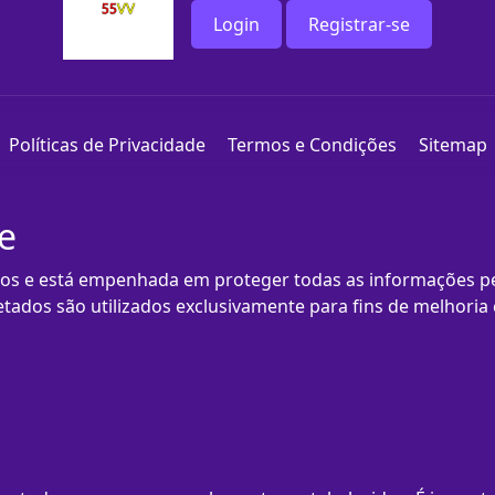
Login
Registrar-se
Políticas de Privacidade
Termos e Condições
Sitemap
de
rios e está empenhada em proteger todas as informações p
tados são utilizados exclusivamente para fins de melhoria