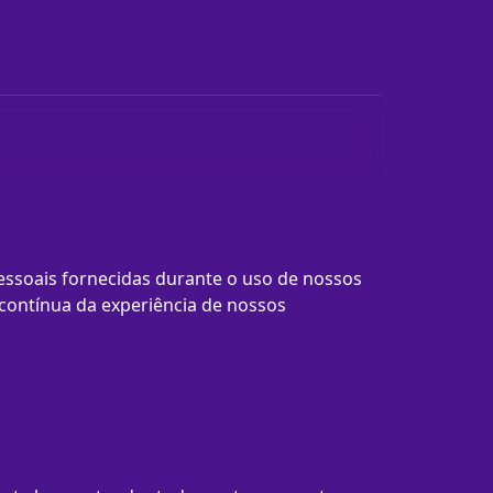
essoais fornecidas durante o uso de nossos
 contínua da experiência de nossos