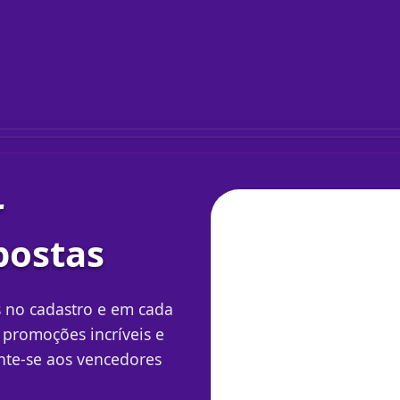
r
postas
 no cadastro e em cada
 promoções incríveis e
unte-se aos vencedores