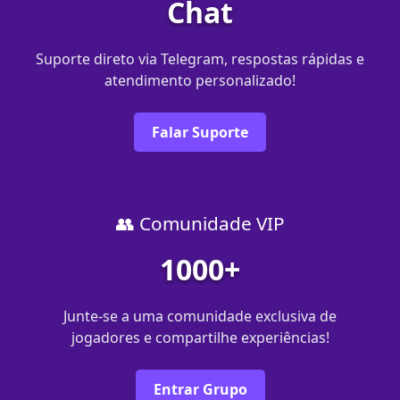
Chat
Suporte direto via Telegram, respostas rápidas e
atendimento personalizado!
Falar Suporte
👥 Comunidade VIP
1000+
Junte-se a uma comunidade exclusiva de
jogadores e compartilhe experiências!
Entrar Grupo