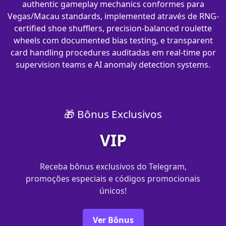
authentic gameplay mechanics conformes para
Vegas/Macau standards, implemented através de RNG-
certified shoe shufflers, precision-balanced roulette
wheels com documented bias testing, e transparent
card handling procedures auditadas em real-time por
supervision teams e AI anomaly detection systems.
🎁 Bônus Exclusivos
VIP
Receba bônus exclusivos do Telegram,
promoções especiais e códigos promocionais
únicos!
Ver Bônus