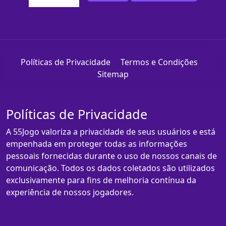
Políticas de Privacidade
Termos e Condições
Sitemap
Políticas de Privacidade
A 55Jogo valoriza a privacidade de seus usuários e está
empenhada em proteger todas as informações
pessoais fornecidas durante o uso de nossos canais de
comunicação. Todos os dados coletados são utilizados
exclusivamente para fins de melhoria contínua da
experiência de nossos jogadores.