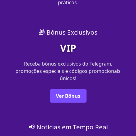
práticos.
🎁 Bônus Exclusivos
VIP
Receba bônus exclusivos do Telegram,
promoções especiais e códigos promocionais
únicos!
Ver Bônus
📢 Notícias em Tempo Real