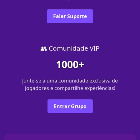
Falar Suporte
👥 Comunidade VIP
1000+
Junte-se a uma comunidade exclusiva de
jogadores e compartilhe experiências!
Entrar Grupo