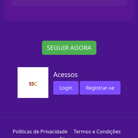
SEGUIR AGORA
Acessos
Login
Registrar-se
Políticas de Privacidade
Termos e Condições