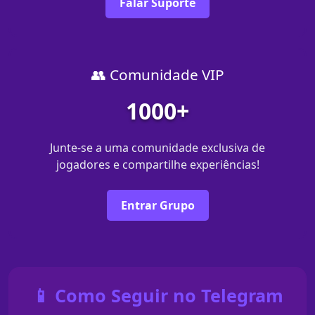
Falar Suporte
👥 Comunidade VIP
1000+
Junte-se a uma comunidade exclusiva de
jogadores e compartilhe experiências!
Entrar Grupo
📱 Como Seguir no Telegram