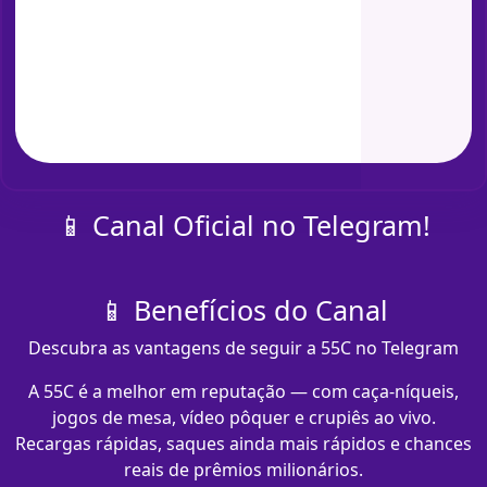
📱 Canal Oficial no Telegram!
📱 Benefícios do Canal
Descubra as vantagens de seguir a 55C no Telegram
A 55C é a melhor em reputação — com caça-níqueis,
jogos de mesa, vídeo pôquer e crupiês ao vivo.
Recargas rápidas, saques ainda mais rápidos e chances
reais de prêmios milionários.