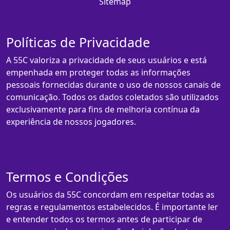
Sitemap
Políticas de Privacidade
A 55C valoriza a privacidade de seus usuários e está
empenhada em proteger todas as informações
pessoais fornecidas durante o uso de nossos canais de
comunicação. Todos os dados coletados são utilizados
exclusivamente para fins de melhoria contínua da
experiência de nossos jogadores.
Termos e Condições
Os usuários da 55C concordam em respeitar todas as
regras e regulamentos estabelecidos. É importante ler
e entender todos os termos antes de participar de