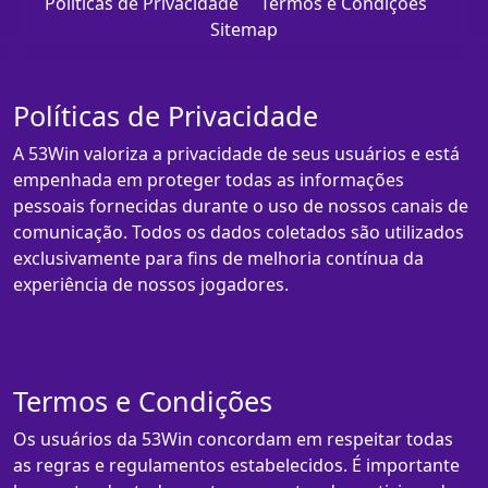
Políticas de Privacidade
Termos e Condições
Sitemap
Políticas de Privacidade
A 53Win valoriza a privacidade de seus usuários e está
empenhada em proteger todas as informações
pessoais fornecidas durante o uso de nossos canais de
comunicação. Todos os dados coletados são utilizados
exclusivamente para fins de melhoria contínua da
experiência de nossos jogadores.
Termos e Condições
Os usuários da 53Win concordam em respeitar todas
as regras e regulamentos estabelecidos. É importante