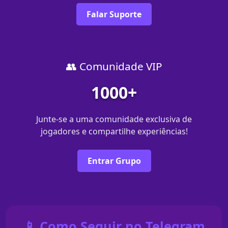
Falar Suporte
👥 Comunidade VIP
1000+
Junte-se a uma comunidade exclusiva de
jogadores e compartilhe experiências!
Entrar Grupo
📱 Como Seguir no Telegram