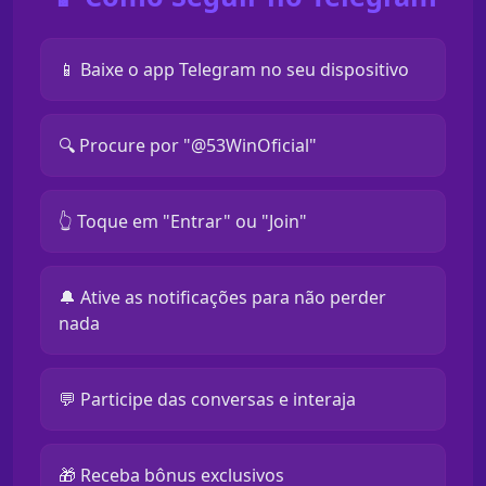
📱 Baixe o app Telegram no seu dispositivo
🔍 Procure por "@53WinOficial"
👆 Toque em "Entrar" ou "Join"
🔔 Ative as notificações para não perder
nada
💬 Participe das conversas e interaja
🎁 Receba bônus exclusivos