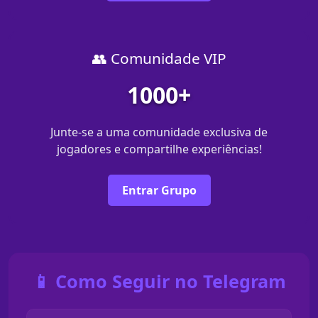
👥 Comunidade VIP
1000+
Junte-se a uma comunidade exclusiva de
jogadores e compartilhe experiências!
Entrar Grupo
📱 Como Seguir no Telegram