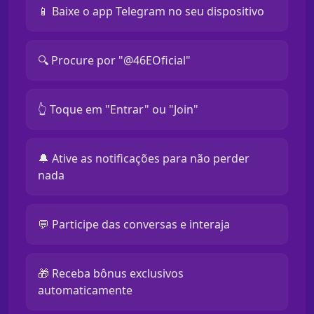
📱 Baixe o app Telegram no seu dispositivo
🔍 Procure por "@46EOficial"
👆 Toque em "Entrar" ou "Join"
🔔 Ative as notificações para não perder
nada
💬 Participe das conversas e interaja
🎁 Receba bônus exclusivos
automaticamente