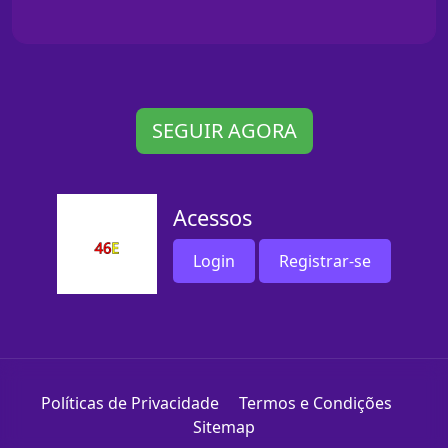
SEGUIR AGORA
Acessos
Login
Registrar-se
Políticas de Privacidade
Termos e Condições
Sitemap