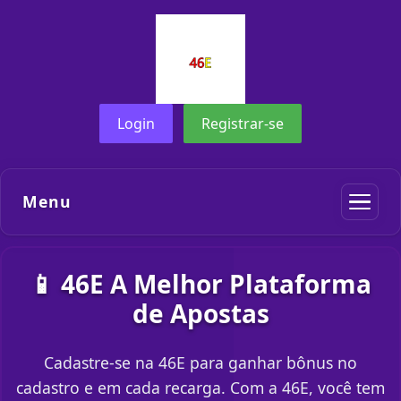
Login
Registrar-se
Menu
📱 46E A Melhor Plataforma
de Apostas
Cadastre-se na 46E para ganhar bônus no
cadastro e em cada recarga. Com a 46E, você tem