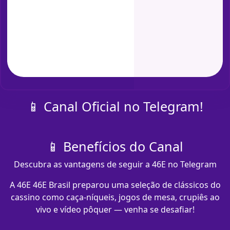
📱 Canal Oficial no Telegram!
📱 Benefícios do Canal
Descubra as vantagens de seguir a 46E no Telegram
A 46E 46E Brasil preparou uma seleção de clássicos do
cassino como caça-níqueis, jogos de mesa, crupiês ao
vivo e vídeo pôquer — venha se desafiar!