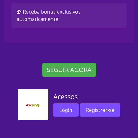
🎁 Receba bônus exclusivos
automaticamente
SEGUIR AGORA
Acessos
Login
Registrar-se