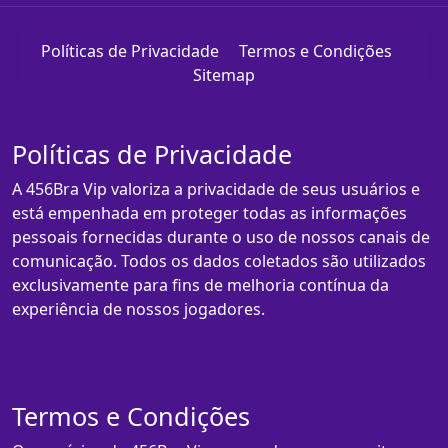
Políticas de Privacidade
Termos e Condições
Sitemap
Políticas de Privacidade
A 456Bra Vip valoriza a privacidade de seus usuários e
está empenhada em proteger todas as informações
pessoais fornecidas durante o uso de nossos canais de
comunicação. Todos os dados coletados são utilizados
exclusivamente para fins de melhoria contínua da
experiência de nossos jogadores.
Termos e Condições