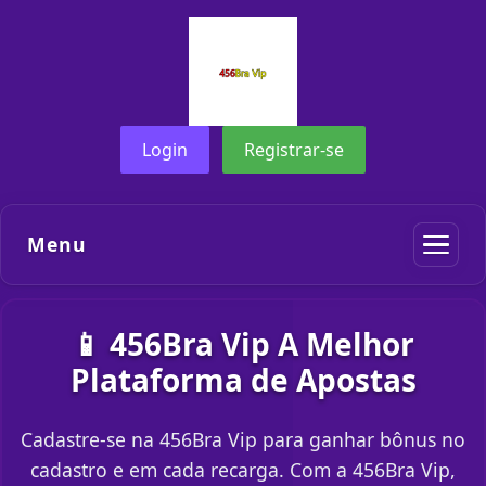
Login
Registrar-se
Menu
📱 456Bra Vip A Melhor
Plataforma de Apostas
Cadastre-se na 456Bra Vip para ganhar bônus no
cadastro e em cada recarga. Com a 456Bra Vip,