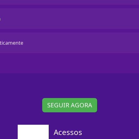
a
aticamente
SEGUIR AGORA
Acessos