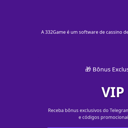
A 332Game é um software de cassino de 
🎁 Bônus Exclu
VIP
Receba bônus exclusivos do Telegra
e códigos promocionai