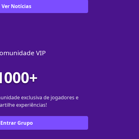
Ver Notícias
Comunidade VIP
1000+
unidade exclusiva de jogadores e
rtilhe experiências!
Entrar Grupo