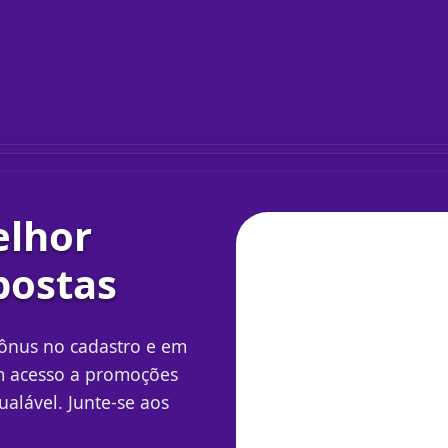
elhor
postas
ônus no cadastro e em
m acesso a promoções
ualável. Junte-se aos