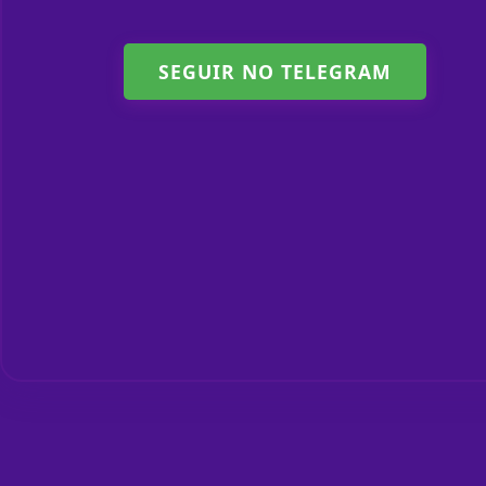
SEGUIR NO TELEGRAM