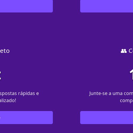
reto
👥 
t
espostas rápidas e
Junte-se a uma com
lizado!
compa
e