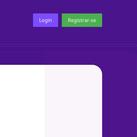
Login
Registrar-se