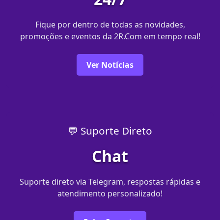
Fique por dentro de todas as novidades,
promoções e eventos da 2R.Com em tempo real!
Ver Notícias
💬 Suporte Direto
Chat
Suporte direto via Telegram, respostas rápidas e
atendimento personalizado!