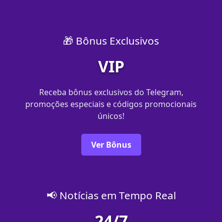
🎁 Bônus Exclusivos
VIP
Receba bônus exclusivos do Telegram,
promoções especiais e códigos promocionais
únicos!
Ver Bônus
📢 Notícias em Tempo Real
24/7