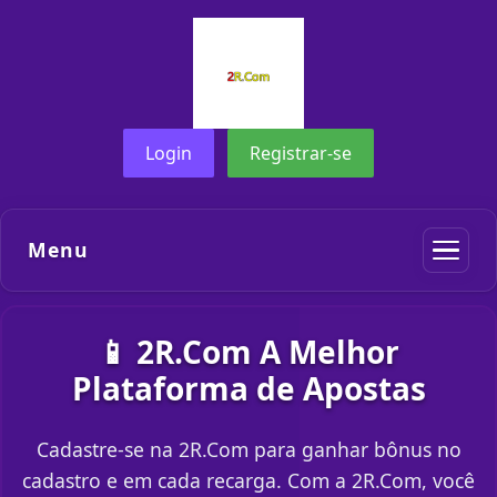
Login
Registrar-se
Menu
📱 2R.Com A Melhor
Plataforma de Apostas
Cadastre-se na 2R.Com para ganhar bônus no
cadastro e em cada recarga. Com a 2R.Com, você