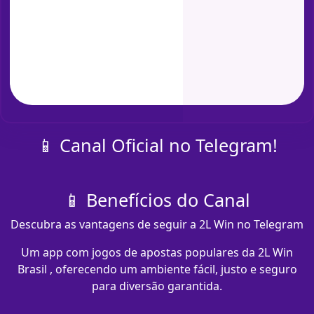
📱 Canal Oficial no Telegram!
📱 Benefícios do Canal
Descubra as vantagens de seguir a 2L Win no Telegram
Um app com jogos de apostas populares da 2L Win
Brasil , oferecendo um ambiente fácil, justo e seguro
para diversão garantida.