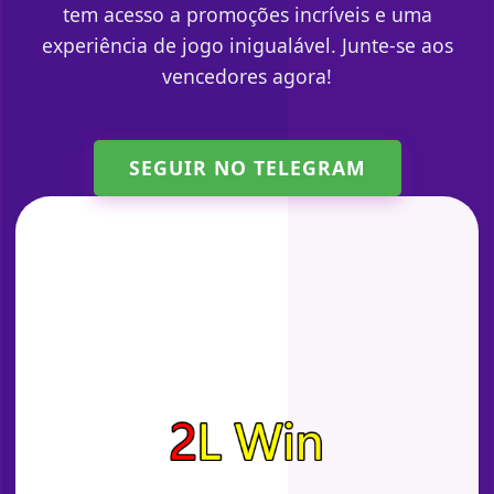
tem acesso a promoções incríveis e uma
experiência de jogo inigualável. Junte-se aos
vencedores agora!
SEGUIR NO TELEGRAM