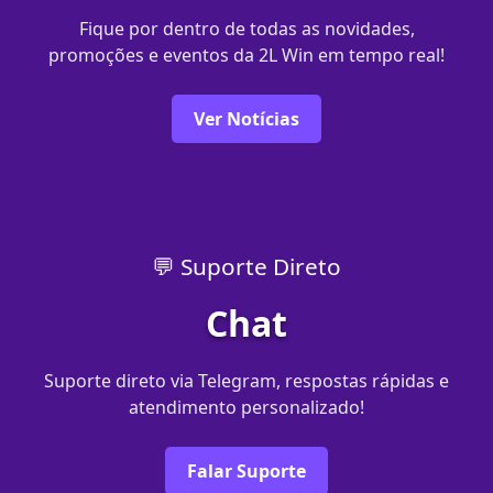
Fique por dentro de todas as novidades,
promoções e eventos da 2L Win em tempo real!
Ver Notícias
💬 Suporte Direto
Chat
Suporte direto via Telegram, respostas rápidas e
atendimento personalizado!
Falar Suporte