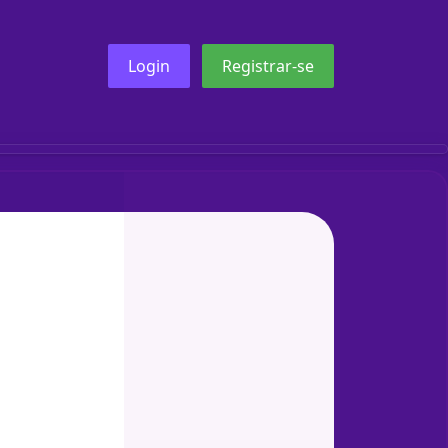
Login
Registrar-se