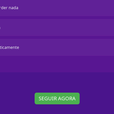
erder nada
a
aticamente
SEGUIR AGORA