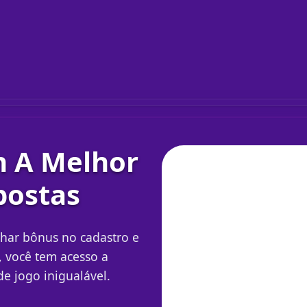
n A Melhor
postas
har bônus no cadastro e
 você tem acesso a
e jogo inigualável.