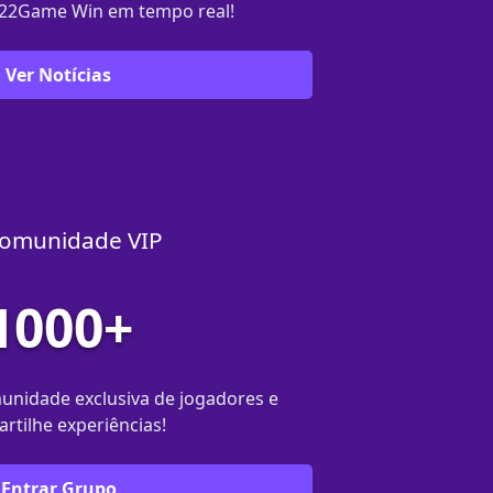
222Game Win em tempo real!
Ver Notícias
Comunidade VIP
1000+
unidade exclusiva de jogadores e
rtilhe experiências!
Entrar Grupo