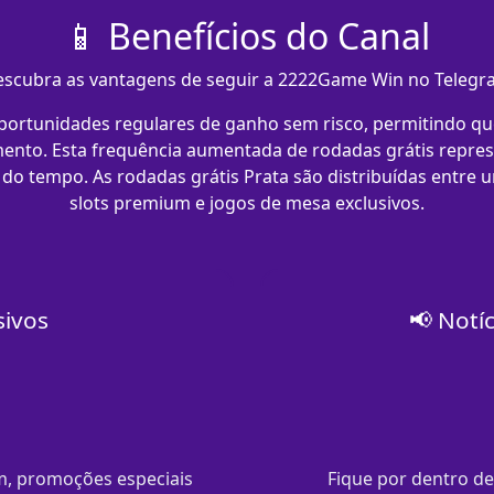
📱 Benefícios do Canal
scubra as vantagens de seguir a 2222Game Win no Teleg
portunidades regulares de ganho sem risco, permitindo 
to. Esta frequência aumentada de rodadas grátis represe
do tempo. As rodadas grátis Prata são distribuídas entre 
slots premium e jogos de mesa exclusivos.
sivos
📢 Notí
m, promoções especiais
Fique por dentro d