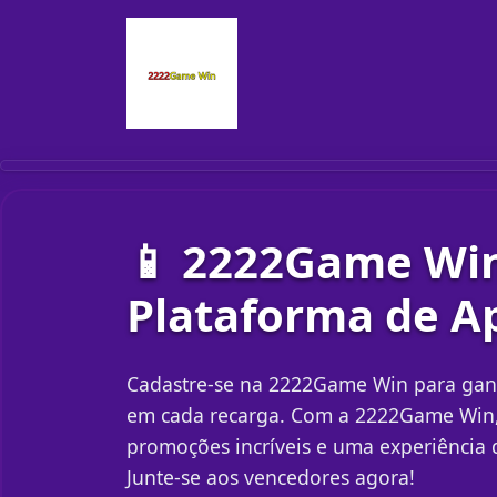
📱 2222Game Wi
Plataforma de A
Cadastre-se na 2222Game Win para gan
em cada recarga. Com a 2222Game Win,
promoções incríveis e uma experiência d
Junte-se aos vencedores agora!