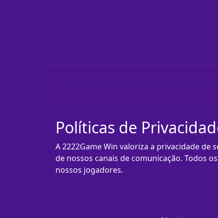
Políticas de Privacida
A 2222Game Win valoriza a privacidade de 
de nossos canais de comunicação. Todos os 
nossos jogadores.