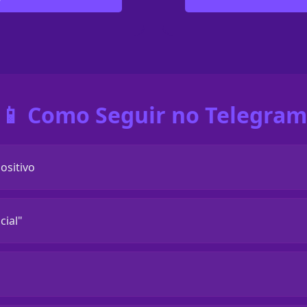
📱 Como Seguir no Telegram
ositivo
cial"