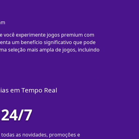
ram
que você experimente jogos premium com
nta um benefício significativo que pode
uma seleção mais ampla de jogos, incluindo
cias em Tempo Real
24/7
e todas as novidades, promoções e