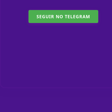
SEGUIR NO TELEGRAM