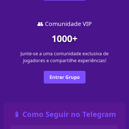
👥 Comunidade VIP
1000+
Junte-se a uma comunidade exclusiva de
jogadores e compartilhe experiências!
Entrar Grupo
📱 Como Seguir no Telegram