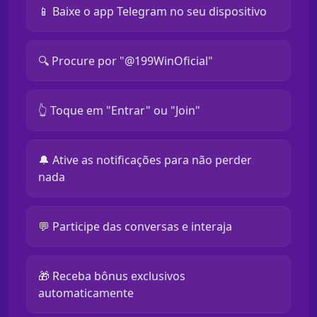
📱 Baixe o app Telegram no seu dispositivo
🔍 Procure por "@199WinOficial"
👆 Toque em "Entrar" ou "Join"
🔔 Ative as notificações para não perder
nada
💬 Participe das conversas e interaja
🎁 Receba bônus exclusivos
automaticamente