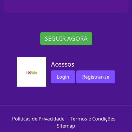
SEGUIR AGORA
Acessos
Login
Registrar-se
Políticas de Privacidade
Termos e Condições
Sitemap