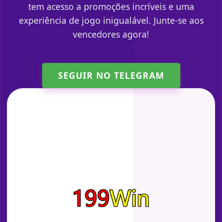
tem acesso a promoções incríveis e uma
experiência de jogo inigualável. Junte-se aos
vencedores agora!
SEGUIR NO TELEGRAM