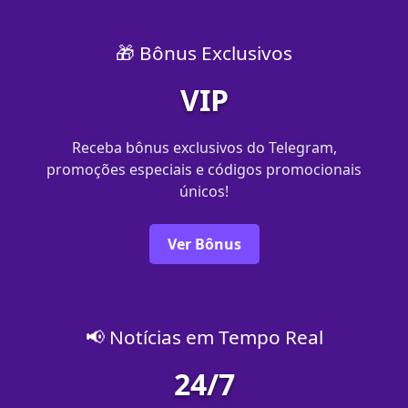
🎁 Bônus Exclusivos
VIP
Receba bônus exclusivos do Telegram,
promoções especiais e códigos promocionais
únicos!
Ver Bônus
📢 Notícias em Tempo Real
24/7