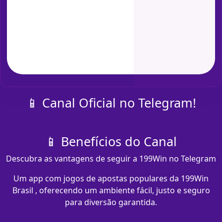
📱 Canal Oficial no Telegram!
📱 Benefícios do Canal
Descubra as vantagens de seguir a 199Win no Telegram
Um app com jogos de apostas populares da 199Win
Brasil , oferecendo um ambiente fácil, justo e seguro
para diversão garantida.