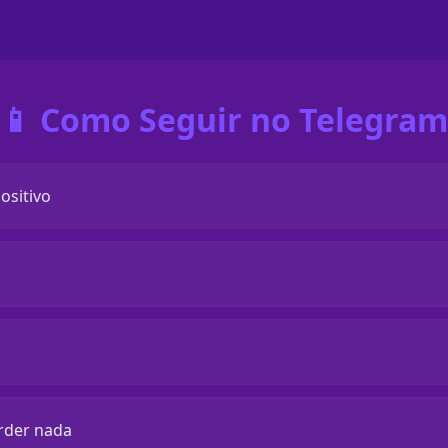
📱 Como Seguir no Telegram
ositivo
erder nada