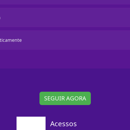
a
aticamente
SEGUIR AGORA
Acessos