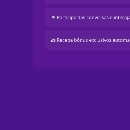
💬 Participe das conversas e interaj
🎁 Receba bônus exclusivos autom