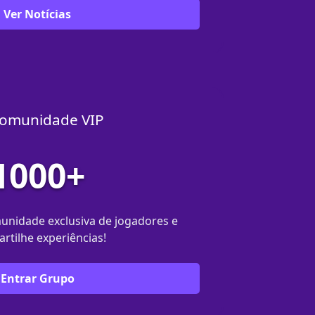
Ver Notícias
Comunidade VIP
1000+
unidade exclusiva de jogadores e
rtilhe experiências!
Entrar Grupo