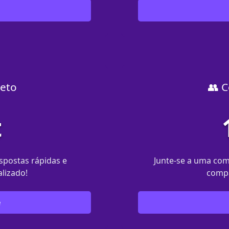
reto
👥 
t
espostas rápidas e
Junte-se a uma com
lizado!
compa
e