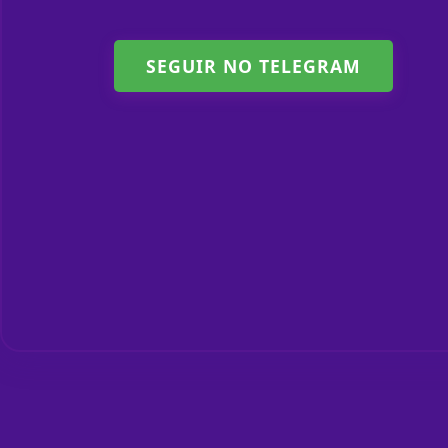
SEGUIR NO TELEGRAM